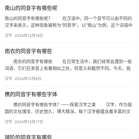
南山的同音字有哪些呢
组
词
南山的同音字有哪些呢？ 在汉语中，同一个音节可以由不同的
汉字来表示，这种现象被称为“同音字”。以“南山”为例，这个词语中
的“南”字，就有许多同音字。下面我们就来探讨一下“南山的…
汉字
2024年12月18日
拼
音
雨衣的同音字有哪些
雨衣的同音字有哪些 在日常生活中，我们经常会遇到一些
词语，它们在发音上有着相似之处，但意义却截然不同。今天，我
们就来探讨一下“雨衣”这个词语的同音字有哪些，以及它们在日常
汉字
2024年12月8日
生…
槜的同音字有哪些字体
槜的同音字有哪些字体？——探索汉字之美 汉字，作为我
国的文化瑰宝，历史悠久，博大精深。每个汉字都蕴含着丰富的文
化内涵和审美价值。而槜字，虽然较为冷门，但同样具有独特的韵
汉字
2024年12月17日
味。…
镜阶的同音字有哪些