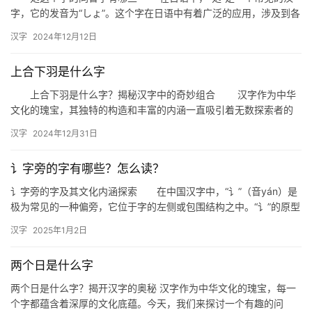
字，它的发音为“しょ”。这个字在日语中有着广泛的应用，涉及到各
种场合和用途。那么，你知道与“処”发音相同的其他汉字有哪…
汉字
2024年12月12日
上合下羽是什么字
上合下羽是什么字？揭秘汉字中的奇妙组合 汉字作为中华
文化的瑰宝，其独特的构造和丰富的内涵一直吸引着无数探索者的
目光。今天，我们将揭开一个有趣汉字谜题的神秘面纱——“上合下
汉字
2024年12月31日
羽…
讠字旁的字有哪些？怎么读？
讠字旁的字及其文化内涵探索 在中国汉字中，“讠”（音yán）是
极为常见的一种偏旁，它位于字的左侧或包围结构之中。“讠”的原型
是象形文字中的“口”，经过长期演变，逐渐成为了表示言语…
汉字
2025年1月2日
两个日是什么字
两个日是什么字？揭开汉字的奥秘 汉字作为中华文化的瑰宝，每一
个字都蕴含着深厚的文化底蕴。今天，我们来探讨一个有趣的问