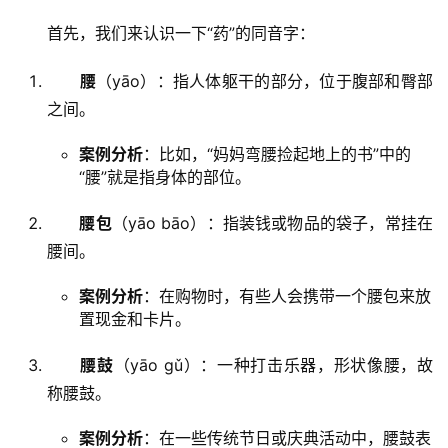
　　首先，我们来认识一下“药”的同音字：
腰
（yāo）：指人体躯干的部分，位于腹部和臀部
之间。
案例分析
：比如，“妈妈弯腰捡起地上的书”中的
“腰”就是指身体的部位。
腰包
（yāo bāo）：指装钱或物品的袋子，常挂在
腰间。
案例分析
：在购物时，有些人会携带一个腰包来放
置现金和卡片。
腰鼓
（yāo gǔ）：一种打击乐器，形状像腰，故
称腰鼓。
案例分析
：在一些传统节日或庆典活动中，腰鼓表