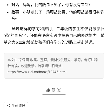
对话
：妈妈，我的腰包不见了，你有没有看到？
故事
：小明参加了一场腰鼓比赛，他的腰鼓敲得很有节
奏。
　　通过这样的学习和应用，二年级的学生不仅能够掌握
“药”的同音字，还能在语言实践中提高自己的表达能力。希
汉
字
望这篇文章能够帮助孩子们在学习的道路上越走越远。
本文由“字词网”收集、整理，素材仅供研究、学习。考订注释
组
词
若有误，欢迎反馈。转载请注明出处：
https://www.zici.cn/hanzi/10746.html
反
赞
(0)
义
词
生成海报