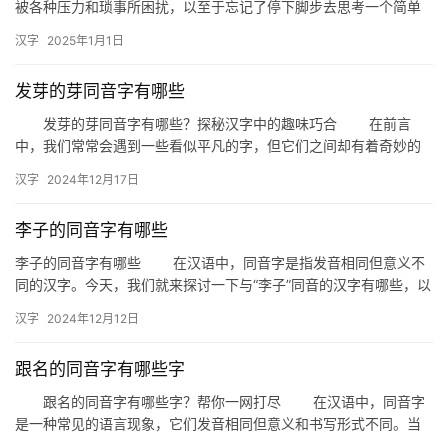
被各种压力和琐事所困扰，以至于忘记了停下脚步去思考一个简单
却深刻的问题：幸福是什么？幸福是每个人追求的终极目标，但它
汉字
2025年1月1日
的…
发芽的芽同音字有哪些
发芽的芽同音字有哪些？探秘汉字中的趣味巧合 在前言
中，我们常常会遇到一些看似平凡的字，但它们之间却有着奇妙的
巧合。今天，我们就来探讨一下“发芽的芽”这个词语的同音字，看看
汉字
2024年12月17日
汉…
李子的同音字有哪些
李子的同音字有哪些 在汉语中，同音字是指发音相同但意义不
同的汉字。今天，我们就来探讨一下与“李子”同音的汉字有哪些，以
及它们在日常生活和文学创作中的运用。 一、李子的同音字…
汉字
2024年12月12日
跟名的同音字有哪些字
跟名的同音字有哪些字？帮你一网打尽 在汉语中，同音字
是一种常见的语言现象，它们发音相同但意义和书写形式不同。当
我们提到“跟名的同音字”，实际上是在询问哪些字与“跟名”这个词…