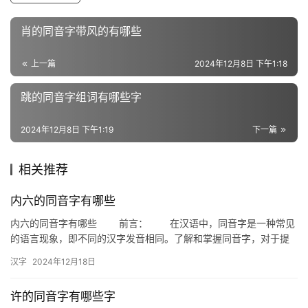
近
肖的同音字带风的有哪些
义
词
上一篇
2024年12月8日 下午1:18
跳的同音字组词有哪些字
组
词
2024年12月8日 下午1:19
下一篇
相关推荐
拼
音
内六的同音字有哪些
内六的同音字有哪些 前言： 在汉语中，同音字是一种常见
的语言现象，即不同的汉字发音相同。了解和掌握同音字，对于提
高语言表达能力和避免误解都具有重要意义。今天，我们就来探讨
汉字
2024年12月18日
一…
许的同音字有哪些字