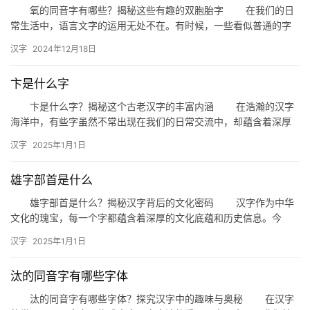
组
氧的同音字有哪些？揭秘这些有趣的双胞胎字 在我们的日
词
常生活中，语言文字的运用无处不在。有时候，一些看似普通的字
词，却有着许多鲜为人知的同音字。今天，我们就来聊聊“氧”的同
汉字
2024年12月18日
音…
拼
卞是什么字
音
卞是什么字？揭秘这个古老汉字的丰富内涵 在浩瀚的汉字
海洋中，有些字虽然不常出现在我们的日常交流中，却蕴含着深厚
的文化底蕴和历史背景。今天，我们就来探讨一个这样的字——“卞”
汉字
2025年1月1日
…
雄字部首是什么
雄字部首是什么？揭秘汉字背后的文化密码 汉字作为中华
文化的瑰宝，每一个字都蕴含着深厚的文化底蕴和历史信息。今
天，我们将聚焦一个常见的汉字——“雄”，探讨其部首的奥秘，揭示
汉字
2025年1月1日
汉…
汰的同音字有哪些字体
汰的同音字有哪些字体？探究汉字中的趣味与奥秘 在汉字