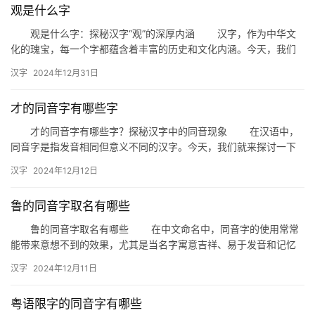
观是什么字
观是什么字：探秘汉字“观”的深厚内涵 汉字，作为中华文
拼
化的瑰宝，每一个字都蕴含着丰富的历史和文化内涵。今天，我们
音
就来深入探讨一个常见的汉字——“观”。“观”是什么字？它不仅…
汉字
2024年12月31日
才的同音字有哪些字
才的同音字有哪些字？探秘汉字中的同音现象 在汉语中，
同音字是指发音相同但意义不同的汉字。今天，我们就来探讨一下
与“才”同音的字有哪些，以及它们在日常生活和文学创作中的运用。
汉字
2024年12月12日
…
鲁的同音字取名有哪些
鲁的同音字取名有哪些 在中文命名中，同音字的使用常常
能带来意想不到的效果，尤其是当名字寓意吉祥、易于发音和记忆
时。以“鲁”为例，它是一个常见的汉字，有着丰富的同音字可以选
汉字
2024年12月11日
择…
粤语限字的同音字有哪些