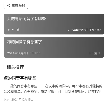
生成海报
组
词
兵的粤语同音字有哪些
上一篇
2024年12月8日 下午1:37
反
义
棑的同音字有哪些字
词
2024年12月8日 下午1:38
下一篇
近
相关推荐
义
词
羶的同音字有哪些
羶的同音字有哪些 在汉字的海洋中，每个字都有其独特的
含义和用法。而有些字，虽然字形不同，但发音却相同，这样的字
组
我们称之为同音字。今天，我们就来探讨一下“羶”的同音字有哪些。
汉字
2024年12月15日
词
…