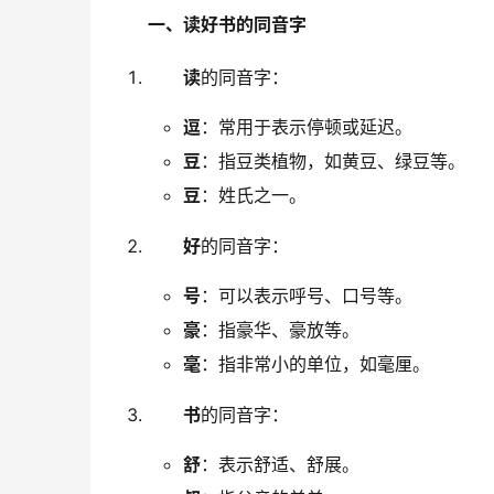
一、读好书的同音字
读
的同音字：
逗
：常用于表示停顿或延迟。
豆
：指豆类植物，如黄豆、绿豆等。
豆
：姓氏之一。
好
的同音字：
号
：可以表示呼号、口号等。
豪
：指豪华、豪放等。
毫
：指非常小的单位，如毫厘。
书
的同音字：
舒
：表示舒适、舒展。