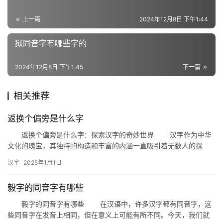
词
上一篇
2024年12月8日 下午1:44
狱同音字有哪些字的
反
义
2024年12月8日 下午1:45
下一篇
词
相关推荐
近
返换个偏旁是什么字
义
返换个偏旁是什么字：探索汉字的奇妙世界 汉字作为中华
词
文化的瑰宝，其独特的构造和丰富的内涵一直吸引着无数人的探
索。今天，我们就来探讨一个有趣的话题：“返换个偏旁是什么字”。
汉字
2025年1月1日
这…
组
毅字的同音字有哪些
词
毅字的同音字有哪些 在汉语中，许多汉字都有同音字，这
些同音字在发音上相同，但在意义上可能有所不同。今天，我们就