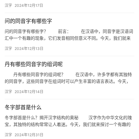
来探讨一下“毅”字的同音字，看看它们在日常生活中的应用。 …
拼
汉字
2024年12月17日
音
问的同音字有哪些字
问的同音字有哪些字？ 前言： 在汉语中，同音字是汉语词
汇中一个有趣的现象，它们发音相同但意义不同。今天，我们就来
探讨一下“问”的同音字有哪些，以及它们在日常生活中的应用。 …
汉字
2024年12月13日
丹有哪些同音字的组词呢
丹有哪些同音字的组词呢？ 在汉语中，许多字都有其独特
的同音字，这些同音字在组词时可以产生丰富的语言表达。今天，
我们就来探讨一下“丹”这个字的同音字及其组成的词汇。 一、…
汉字
2024年12月14日
冬字部首是什么
冬字部首是什么？揭开汉字结构的奥秘 汉字作为中华文化的瑰
宝，其独特的结构常常让人着迷。今天，我们就来探讨一个有趣的
话题——冬字部首是什么？这不仅是一个关于汉字的基础知识，更
汉字
2024年12月31日
是深…