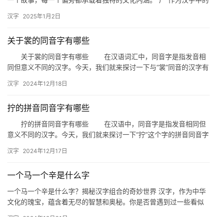
词
一个组成部分，在不同的语境下有着丰富的意义与变化。本文将从
汉字
2025年1月2日
“…
关于裳的同音字有哪些
拼
音
关于裳的同音字有哪些 在汉语词汇中，同音字是指发音相
同但意义不同的汉字。今天，我们就来探讨一下与“裳”同音的汉字有
哪些，以及它们在生活中的具体用法。 首先，我们要明确“…
汉字
2024年12月18日
拧的拼音同音字有哪些
拧的拼音同音字有哪些 在汉语中，同音字是指发音相同但
意义不同的汉字。今天，我们就来探讨一下“拧”这个字的拼音同音字
有哪些，以及它们在日常生活中的应用。 拧（níng）的…
汉字
2024年12月17日
一个马一个辛是什么字
一个马一个辛是什么字？揭秘汉字组合的奇妙世界 汉字，作为中华
文化的瑰宝，蕴含着无尽的智慧和奥秘。你是否曾遇到过一些看似
简单的汉字组合，却让人一时摸不着头脑？比如，“一个马一个辛是