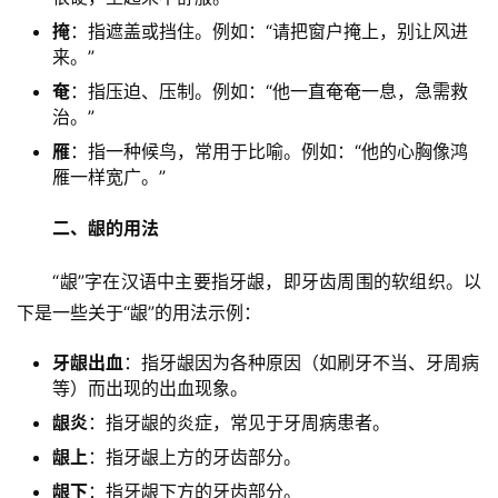
掩
：指遮盖或挡住。例如：“请把窗户掩上，别让风进
来。”
奄
：指压迫、压制。例如：“他一直奄奄一息，急需救
治。”
雁
：指一种候鸟，常用于比喻。例如：“他的心胸像鸿
雁一样宽广。”
二、龈的用法
　　“龈”字在汉语中主要指牙龈，即牙齿周围的软组织。以
下是一些关于“龈”的用法示例：
牙龈出血
：指牙龈因为各种原因（如刷牙不当、牙周病
等）而出现的出血现象。
龈炎
：指牙龈的炎症，常见于牙周病患者。
龈上
：指牙龈上方的牙齿部分。
龈下
：指牙龈下方的牙齿部分。