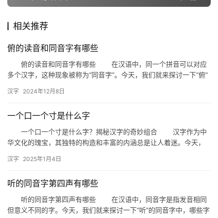
相关推荐
组
词
俯的读音和同音字有哪些
俯的读音和同音字有哪些 在汉语中，同一个拼音可以对应
多个汉字，这种现象被称为“同音字”。今天，我们就来探讨一下“俯”
拼
这个字的读音以及它的同音字有哪些。 俯的读音 “…
音
汉字
2024年12月8日
一个口一个寸是什么字
一个口一个寸是什么字？揭秘汉字的奇妙组合 汉字作为中
华文化的瑰宝，其独特的构造和丰富的内涵总是让人着迷。今天，
我们就来探讨一个有趣的问题：一个口一个寸是什么字？这个问题
汉字
2025年1月4日
不仅…
听的同音字第四声有哪些
听的同音字第四声有哪些 在汉语中，同音字是指发音相同
但意义不同的字。今天，我们就来探讨一下“听”的同音字中，哪些字