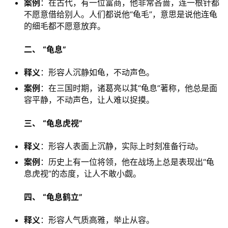
案例
：在古代，有一位富商，他非常吝啬，连一根针都
不愿意借给别人。人们都说他“龟毛”，意思是说他连龟
的细毛都不愿意放弃。
二、
“龟息”
释义
：形容人沉静如龟，不动声色。
案例
：在三国时期，诸葛亮以其“龟息”著称，他总是面
容平静，不动声色，让人难以捉摸。
三、
“龟息虎视”
释义
：形容人表面上沉静，实际上时刻准备行动。
案例
：历史上有一位将领，他在战场上总是表现出“龟
息虎视”的态度，让人不敢小觑。
四、
“龟息鹤立”
释义
：形容人气质高雅，举止从容。