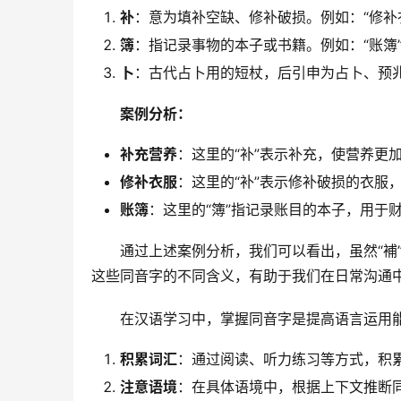
补
：意为填补空缺、修补破损。例如：“修补衣
簿
：指记录事物的本子或书籍。例如：“账簿”
卜
：古代占卜用的短杖，后引申为占卜、预兆
案例分析：
补充营养
：这里的“补”表示补充，使营养更
修补衣服
：这里的“补”表示修补破损的衣服
账簿
：这里的“簿”指记录账目的本子，用于
　　通过上述案例分析，我们可以看出，虽然“補”
这些同音字的不同含义，有助于我们在日常沟通
　　在汉语学习中，掌握同音字是提高语言运用
积累词汇
：通过阅读、听力练习等方式，积
注意语境
：在具体语境中，根据上下文推断