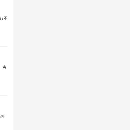
各不
，古
音相