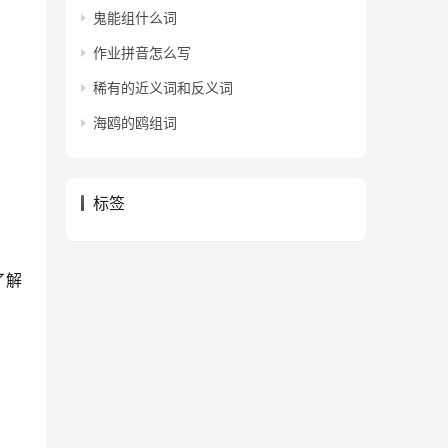
鬼能组什么词
作业拼音怎么写
稀有的近义词和反义词
海鸥的鸥组词
标签
了解
：