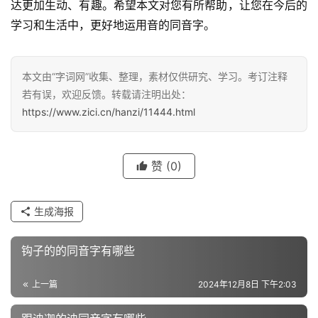
达更加生动、有趣。希望本文对您有所帮助，让您在今后的
学习和生活中，更好地运用音的同音字。
汉
字
本文由“字词网”收集、整理，素材仅供研究、学习。考订注释
若有误，欢迎反馈。转载请注明出处：
https://www.zici.cn/hanzi/11444.html
组
词
赞
(0)
反
生成海报
义
词
钩子的的同音字有哪些
上一篇
2024年12月8日 下午2:03
近
义