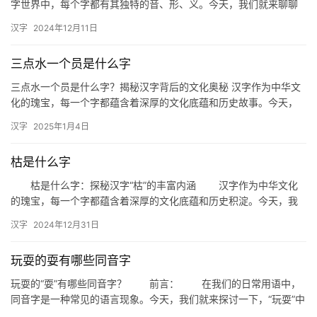
字世界中，每个字都有其独特的音、形、义。今天，我们就来聊聊
“龚”的同音字，一起探索汉字的音韵之美。 一、龚的同音字 …
汉字
2024年12月11日
三点水一个员是什么字
三点水一个员是什么字？揭秘汉字背后的文化奥秘 汉字作为中华文
化的瑰宝，每一个字都蕴含着深厚的文化底蕴和历史故事。今天，
我们来探讨一个有趣的问题：“三点水一个员是什么字？”这不仅是
汉字
2025年1月4日
一…
枯是什么字
枯是什么字：探秘汉字“枯”的丰富内涵 汉字作为中华文化
的瑰宝，每一个字都蕴含着深厚的文化底蕴和历史积淀。今天，我
们就来探讨一个看似简单却内涵丰富的汉字——“枯”。枯是什么字…
汉字
2024年12月31日
玩耍的耍有哪些同音字
玩耍的“耍”有哪些同音字？ 前言： 在我们的日常用语中，
同音字是一种常见的语言现象。今天，我们就来探讨一下，“玩耍”中
的“耍”字，都有哪些同音字。这些同音字在日常生活中是如…