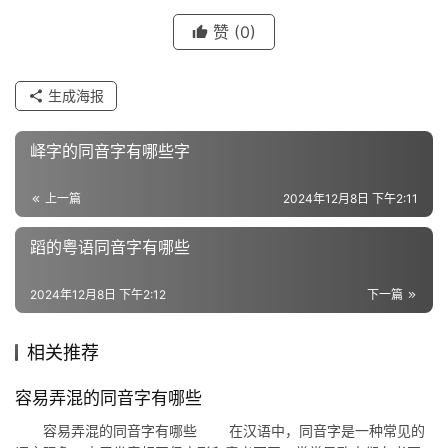
字
赞
(0)
组
生成海报
词
峄字的同音字有哪些字
反
上一篇
2024年12月8日 下午2:11
义
词
蹈的粤语同音字有哪些
2024年12月8日 下午2:12
下一篇
近
义
相关推荐
词
容易弄混的同音字有哪些
容易弄混的同音字有哪些 在汉语中，同音字是一种常见的
组