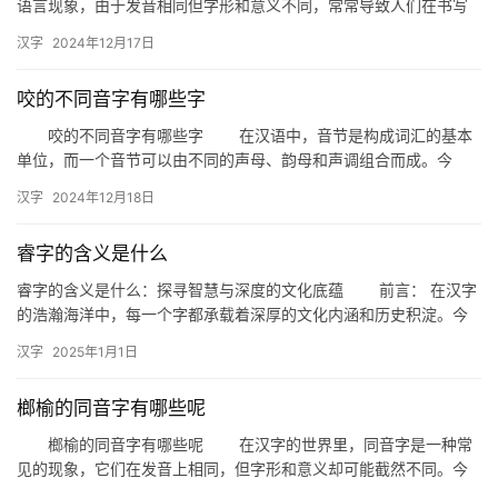
语言现象，由于发音相同但字形和意义不同，常常导致人们在书写
词
或口语中产生混淆。以下是几组容易弄混的同音字，让我们一起来
汉字
2024年12月17日
看看…
咬的不同音字有哪些字
拼
音
咬的不同音字有哪些字 在汉语中，音节是构成词汇的基本
单位，而一个音节可以由不同的声母、韵母和声调组合而成。今
天，我们就来探讨一下那些在发音时因声母或韵母的不同而造成音
汉字
2024年12月18日
节差异…
睿字的含义是什么
睿字的含义是什么：探寻智慧与深度的文化底蕴 前言： 在汉字
的浩瀚海洋中，每一个字都承载着深厚的文化内涵和历史积淀。今
天，我们将聚焦一个充满智慧与深度的汉字——“睿”，探寻其背后…
汉字
2025年1月1日
榔榆的同音字有哪些呢
榔榆的同音字有哪些呢 在汉字的世界里，同音字是一种常
见的现象，它们在发音上相同，但字形和意义却可能截然不同。今
天，我们就来探讨一下“榔榆”这个词语的同音字有哪些。 榔榆…