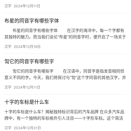
并列举一些与之同音的词语。这些词语在日常生活中可能会被误用…
汉字
2024年12月11日
布星的同音字有哪些字体
布星的同音字有哪些字体 在汉字的海洋中，每一个字都有
其独特的魅力。而当我们谈论“布星”的同音字时，便开启了一场关于
汉字字体和读音的奇妙之旅。本文将深入探讨“布星”的同音字及…
汉字
2024年12月16日
訇它的同音字有哪些字
訇它的同音字有哪些字 在汉语中，同音字是指发音相同但
意义不同的字。今天，我们将探讨与“訇”这个字同音的其他汉字，并
了解它们在不同语境中的用法。 一、訇的同音字 与“…
汉字
2024年12月11日
十字的车标是什么车
十字的车标是什么车？揭秘独特标识背后的汽车品牌 在众多汽车品
牌中，有一个独特的车标格外引人注目——十字形车标。这个简洁
而富有辨识度的标志究竟属于哪个汽车品牌？它背后又隐藏着怎样
汉字
2024年12月31日
的故…