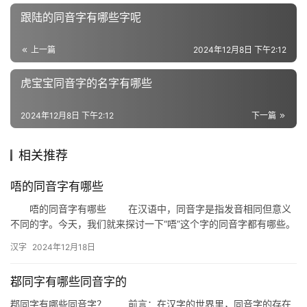
组
跟陆的同音字有哪些字呢
词
上一篇
2024年12月8日 下午2:12
反
虎宝宝同音字的名字有哪些
义
词
2024年12月8日 下午2:12
下一篇
相关推荐
近
义
唔的同音字有哪些
词
唔的同音字有哪些 在汉语中，同音字是指发音相同但意义
不同的字。今天，我们就来探讨一下“唔”这个字的同音字都有哪些。
了解这些同音字不仅有助于我们丰富词汇，还能提高我们的语言表…
汉字
2024年12月18日
组
词
鄀同字有哪些同音字的
鄀同字有哪些同音字？ 前言：在汉字的世界里，同音字的存在