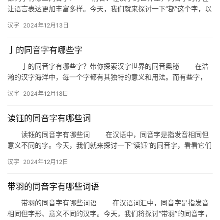
让语言表达更加丰富多样。今天，我们就来探讨一下“鄀”这个字，以
拼
及它的同音字有哪些。了解这些同音字，不仅能帮助我们丰富词汇…
音
汉字
2024年12月13日
亅的同音字有哪些字
亅的同音字有哪些字？带你探索汉字世界的同音奥秘 在浩
瀚的汉字海洋中，每一个字都有其独特的意义和用法。而有些字，
虽然形状各异，但发音却惊人地相似。今天，我们就来探讨一下，
汉字
2024年12月18日
与“…
读钰的同音字有哪些词
读钰的同音字有哪些词 在汉语中，同音字是指发音相同但
意义不同的字。今天，我们就来探讨一下“读钰”的同音字，看看它们
在日常生活中有哪些应用。 一、读钰的同音字 “读钰…
汉字
2024年12月12日
带羽的同音字有哪些词语
带羽的同音字有哪些词语 在汉语词汇中，同音字是指发音
相同但字形、意义不同的汉字。今天，我们将探讨“带羽”的同音字，