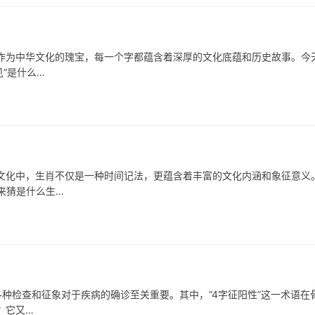
中华文化的瑰宝，每一个字都蕴含着深厚的文化底蕴和历史故事。今
”是什么…
中，生肖不仅是一种时间记法，更蕴含着丰富的文化内涵和象征意义
来猜是什么生…
查和征象对于疾病的确诊至关重要。其中，“4字征阳性”这一术语在
？它又…