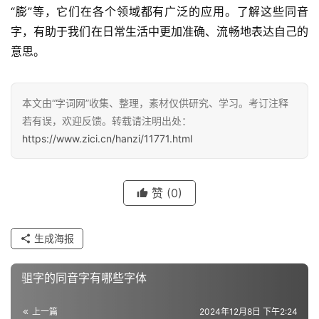
“膨”等，它们在各个领域都有广泛的应用。了解这些同音
字，有助于我们在日常生活中更加准确、流畅地表达自己的
意思。
汉
字
本文由“字词网”收集、整理，素材仅供研究、学习。考订注释
若有误，欢迎反馈。转载请注明出处：
https://www.zici.cn/hanzi/11771.html
组
词
赞
(0)
反
义
生成海报
词
驵字的同音字有哪些字体
近
上一篇
2024年12月8日 下午2:24