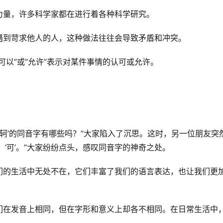
力量，许多科学家都在进行着各种科学研究。
遇到苛求他人的人，这种做法往往会导致矛盾和冲突。
可以”或“允许”表示对某件事情的认可或允许。
‘轲’的同音字有哪些吗？”大家陷入了沉思。这时，另一位朋友突
‘苛’，‘可’。”大家纷纷点头，感叹同音字的神奇之处。
们的生活中无处不在，它们丰富了我们的语言表达，也让我们更
们在发音上相同，但在字形和意义上却各不相同。在日常生活中