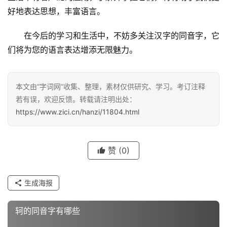
好地表达思想，丰富语言。
　　在今后的学习和生活中，不妨多关注汉字的同音字，它
们将为您的语言表达增添无限魅力。
汉
字
本文由“字词网”收集、整理，素材仅供研究、学习。考订注释
若有误，欢迎反馈。转载请注明出处：
组
https://www.zici.cn/hanzi/11804.html
词
赞
(0)
反
义
生成海报
词
轲的同音字有哪些
近