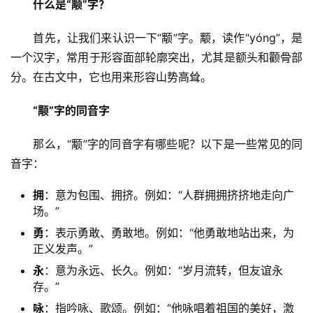
什么是“颙”字？
　　首先，让我们来认识一下“颙”字。颙，读作“yóng”，是
一个汉字，常用于形容面部轮廓突出，尤其是额头和颧骨部
分。在古文中，它也用来形容山势高耸。
“颙”字的同音字
　　那么，“颙”字的同音字有哪些呢？以下是一些常见的同
音字：
拥
：意为包围、拥挤。例如：“人群拥拥挤挤地走向广
场。”
勇
：表示勇敢、勇敢地。例如：“他勇敢地站出来，为
正义发声。”
永
：意为永远、长久。例如：“岁月流转，但友谊永
存。”
咏
：指吟咏、歌颂。例如：“他咏唱着祖国的美好，激