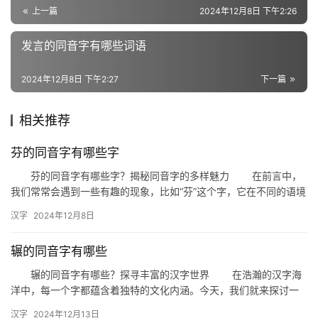
义
上一篇
2024年12月8日 下午2:26
词
发言的同音字有哪些词语
2024年12月8日 下午2:27
下一篇
组
词
相关推荐
芬的同音字有哪些字
拼
音
芬的同音字有哪些字？揭秘同音字的多样魅力 在前言中，
我们常常会遇到一些有趣的现象，比如“芬”这个字，它在不同的语境
中，可能会有多种不同的表达。那么，你知道“芬”的同音字有哪…
汉字
2024年12月8日
辗的同音字有哪些
辗的同音字有哪些？探寻丰富的汉字世界 在浩瀚的汉字海
洋中，每一个字都蕴含着独特的文化内涵。今天，我们就来探讨一
下“辗”的同音字，看看这些看似相似的字词在用法和意义上有何区
汉字
2024年12月13日