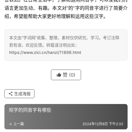
语言更加生动、有趣。本文对“的”字的同音字进行了简要介
绍，希望能帮助大家更好地理解和运用这些汉字。
汉
字
本文由“字词网”收集、整理，素材仅供研究、学习。考订注释
若有误，欢迎反馈。转载请注明出处：
https://www.zici.cn/hanzi/11896.html
组
词
赞
(0)
反
义
生成海报
词
宛字的同音字有哪些
近
上一篇
2024年12月8日 下午2:32
义