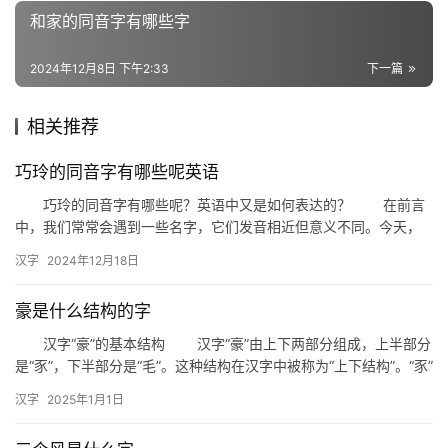
词
和家的同音字有哪些字
2024年12月8日 下午2:33
下一篇
组
词
相关推荐
巧玲的同音字有哪些呢英语
拼
巧玲的同音字有哪些呢？英语中又是如何表达的？ 在前言
音
中，我们常常会遇到一些名字，它们发音相近但意义不同。今天，
我们就来探讨一下“巧玲”这个名字的同音字，以及它们在英语中的
汉字
2024年12月18日
表…
豪是什么结构的字
汉字“豪”的基本结构 汉字“豪”由上下两部分组成，上半部分
是“豕”，下半部分是“毛”。这种结构在汉字中被称为“上下结构”。“豕”
是古代对猪的象形描绘，而“毛”则表示毛发。通…
汉字
2025年1月1日