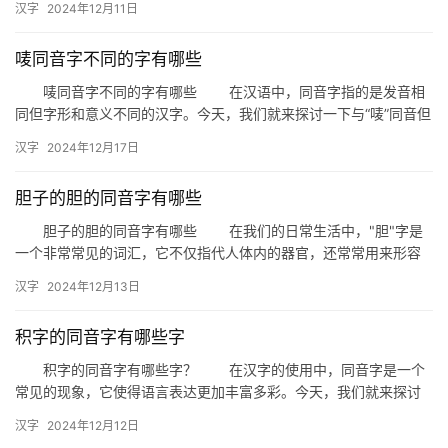
拼
汉字
2024年12月11日
们就…
音
唛同音字不同的字有哪些
唛同音字不同的字有哪些 在汉语中，同音字指的是发音相
同但字形和意义不同的汉字。今天，我们就来探讨一下与“唛”同音但
字形不同的字有哪些，以及它们各自的含义和用法。 一、唛…
汉字
2024年12月17日
胆子的胆的同音字有哪些
胆子的胆的同音字有哪些 在我们的日常生活中，"胆"字是
一个非常常见的词汇，它不仅指代人体内的器官，还常常用来形容
人的勇气和决心。那么，你知道"…
汉字
2024年12月13日
积字的同音字有哪些字
积字的同音字有哪些字？ 在汉字的使用中，同音字是一个
常见的现象，它使得语言表达更加丰富多彩。今天，我们就来探讨
一下“积”字的同音字有哪些，以及它们在生活中的具体应用。 …
汉字
2024年12月12日