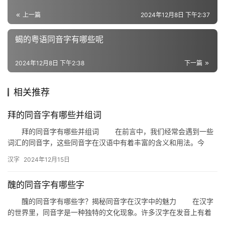
词
上一篇
2024年12月8日 下午2:37
蝎的粤语同音字有哪些呢
反
义
2024年12月8日 下午2:38
下一篇
词
相关推荐
近
拜的同音字有哪些并组词
义
拜的同音字有哪些并组词 在前言中，我们经常会遇到一些
词
词汇的同音字，这些同音字在汉语中有着丰富的含义和用法。今
天，我们就来探讨一下“拜”的同音字及其组词，让我们一起深入挖掘
汉字
2024年12月15日
这…
组
醜的同音字有哪些字
词
醜的同音字有哪些字？揭秘同音字在汉字中的魅力 在汉字
的世界里，同音字是一种独特的文化现象。许多汉字在发音上有着
相同或相似之处，这为汉语的运用带来了丰富的可能性。今天，我