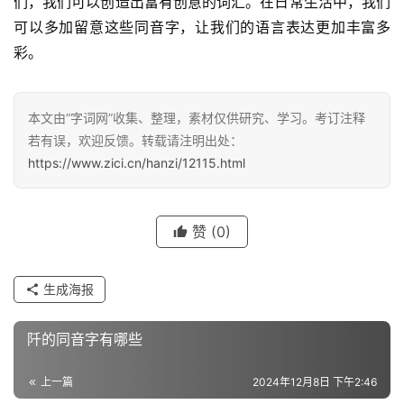
们，我们可以创造出富有创意的词汇。在日常生活中，我们
可以多加留意这些同音字，让我们的语言表达更加丰富多
彩。
汉
字
本文由“字词网”收集、整理，素材仅供研究、学习。考订注释
若有误，欢迎反馈。转载请注明出处：
https://www.zici.cn/hanzi/12115.html
组
词
赞
(0)
反
义
生成海报
词
阡的同音字有哪些
近
上一篇
2024年12月8日 下午2:46
义