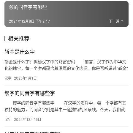
词
领的同音字有哪些
2024年12月8日 下午2:47
下一篇
组
词
相关推荐
斩金是什么字
拼
斩金是什么字？揭秘汉字中的财富密码 前言：汉字作为中华文
音
化的瑰宝，每一个字都蕴含着深厚的文化内涵。你是否听说过“斩金”
这个字？它究竟是什么意思，又隐藏着怎样的财富密码？今天，我…
汉字
2025年1月1日
缨字的同音字有哪些字
缨字的同音字有哪些字 在汉字的海洋中，每一个字都有其
独特的魅力，而同音字则是其中一道独特的风景线。今天，我们就
来探讨一下“缨”字的同音字，看看这些字在生活中的应用和区别。 …
汉字
2024年12月15日