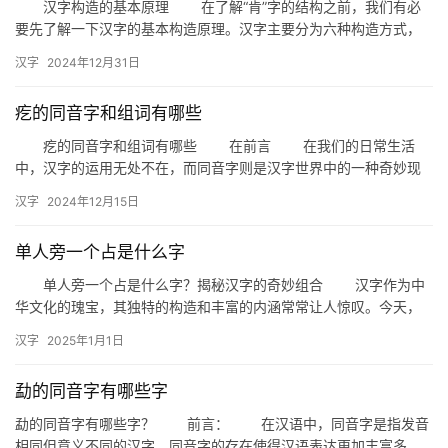
汉字构造的基本原理 在了解“肯”字的结构之前，我们有必
要先了解一下汉字的基本构造原理。汉字主要分为六种构造方式，
即象形、指事、会意、形声、转注和假借。其中，形声字占据了汉
汉字
2024年12月31日
字…
疙的同音字和组词有哪些
疙的同音字和组词有哪些 在前言 在我们的日常生活
中，汉字的运用无处不在，而同音字则是汉字世界中的一种奇妙现
象。今天，我们就来探讨一下“疙”的同音字及其组词，帮助大家更
汉字
2024年12月15日
好…
单人旁一个占是什么字
单人旁一个占是什么字？揭秘汉字的奇妙组合 汉字作为中
华文化的瑰宝，其独特的构造和丰富的内涵常常让人惊叹。今天，
我们就来探讨一个有趣的问题：单人旁一个占是什么字？这个问题
汉字
2025年1月1日
不仅…
勐的同音字有哪些字
勐的同音字有哪些字？ 前言： 在汉语中，同音字是指发音
相同但意义不同的汉字。同音字的存在使得汉语表达更加丰富多