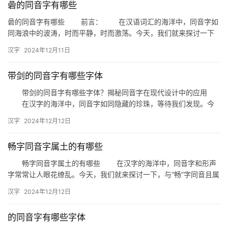
碞的同音字有哪些
组
词
碞的同音字有哪些 前言： 在汉语词汇的海洋中，同音字如
同海浪中的波涛，时而平静，时而激荡。今天，我们就来探讨一下
“碞”的同音字，看看这些同音字在日常生活中是如何被使用的。 …
汉字
2024年12月11日
拼
音
带剑的同音字有哪些字体
带剑的同音字有哪些字体？揭秘同音字在现代设计中的应用
在汉字的海洋中，同音字如同隐藏的珍珠，等待我们发现。今
天，我们就来聊聊“带剑的同音字”，并探讨这些同音字在字体设计中
汉字
2024年12月12日
的…
畅字同音字属土的有哪些
畅字同音字属土的有哪些 在汉字的海洋中，同音字和形声
字常常让人眼花缭乱。今天，我们就来探讨一下，与“畅”字同音且属
土的汉字有哪些，以及它们在日常生活中的运用。 一、畅字…
汉字
2024年12月12日
的同音字有哪些字体