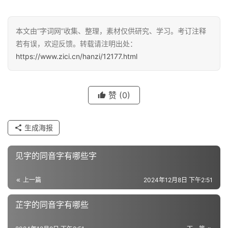
反
义
本文由“字词网”收集、整理，素材仅供研究、学习。考订注释
词
若有误，欢迎反馈。转载请注明出处：
https://www.zici.cn/hanzi/12177.html
近
义
赞
(0)
词
生成海报
组
见字的同音字有哪些字
词
上一篇
2024年12月8日 下午2:51
拼
芷字的同音字有哪些
音