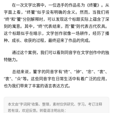
　　在一次文学比赛中，一位选手的作品名为《终籰》。从
字面上看，“终籰”似乎没有明确的含义。然而，当我们将
“终”和“籰”分别解释时，可以发现这个标题实际上蕴含了深
刻的寓意。其中，“终”代表结束，而“籰”则代表古代农具。
这个标题似乎在暗示，文学创作就像一场耕作，经历了播
种、成长、收获的过程，最终迎来了作品的完成。
　　通过这个案例，我们可以看到同音字在文学创作中的独
汉
特魅力。
字
　　总结来说，籰字的同音字有“终”、“钟”、“忠”、“衷”、
“衷”、“众”等。这些同音字在日常生活中有着广泛的应用，
组
也为我们带来了丰富的语言表达方式。
词
本文由“字词网”收集、整理，素材仅供研究、学习。考订注释
反
若有误，欢迎反馈。转载请注明出处：