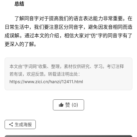
总结
　　了解同音字对于提高我们的语言表达能力非常重要。在
日常生活中，我们要注意区分同音字，避免因发音相同而造
成误解。通过本文的介绍，相信大家对“仿”字的同音字有了
汉
更深入的了解。
字
本文由“字词网”收集、整理，素材仅供研究、学习。考订注释
组
若有误，欢迎反馈。转载请注明出处：
词
https://www.zici.cn/hanzi/12411.html
反
赞
(0)
义
词
生成海报