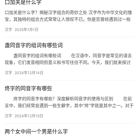
口加关是什么字
口加关是什么字？揭秘汉字组合的奇妙之处 汉字作为中华文化的瑰
宝，其独特的组合方式常常让人惊叹不已。你是否曾经遇到过一些
看似简单的汉字组合，却一时难以猜出其真正的含义？今天，我们
汉字
2025年1月1日
就来…
盏同音字的组词有哪些词
盏同音字的组词有哪些词 在汉语中，同音字是常见的语言
现象，它们发音相同但意义和书写往往不同。今天，我们就来探讨
一下与“盏”这个字同音的其他词语，看看它们在生活中的应用。 …
汉字
2024年12月14日
炵字的同音字有哪些
炵字的同音字有哪些？深度解析同音字的使用与区别 在前
言中，我们经常会遇到一些生僻字，其中“炵”字就是其中之一。对于
很多人来说，这个字可能并不熟悉，但它的同音字却很常见。今天…
汉字
2024年12月15日
两个女中间一个男是什么字