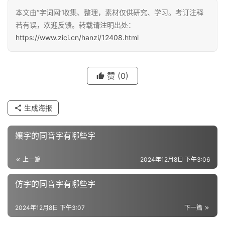
本文由“字词网”收集、整理，素材仅供研究、学习。考订注释
汉
若有误，欢迎反馈。转载请注明出处：
字
https://www.zici.cn/hanzi/12408.html
组
赞
(0)
词
生成海报
反
义
孃字的同音字有哪些字
词
上一篇
2024年12月8日 下午3:06
仿字的同音字有哪些字
近
义
2024年12月8日 下午3:07
下一篇
词