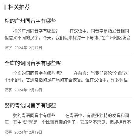
相关推荐
组
枳的广州同音字有哪些
词
枳的广州同音字有哪些？ 在汉语中，同音字是指发音相同
但意义不同的汉字。今天，我们就来探讨一下与“枳”在广州地区发音
相同的汉字有哪些。 一、广州方言中的“枳” 首先，…
拼
汉字
2024年12月17日
音
全愈的词同音字有哪些呢
全愈的词同音字有哪些呢？ 在前言：当我们谈论“全愈”这
个词语时，它通常指的是病痛的完全恢复。但在汉语中，许多词语
都有同音字，这也为语言的表达增添了趣味和多样性。今天，我们
汉字
2024年12月19日
就…
嫳的粤语同音字有哪些
嫳的粤语同音字有哪些 在粤语中，有很多独特的发音和词
汇，其中“嫳”就是一个比较有趣的例子。它虽然不常见，但却拥有不
少同音字。本文将为大家详细解析“嫳”的粤语同音字，帮助大家…
汉字
2024年12月19日