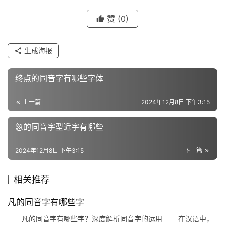
字
赞
(0)
组
生成海报
词
终点的同音字有哪些字体
反
上一篇
2024年12月8日 下午3:15
义
词
忽的同音字型近字有哪些
2024年12月8日 下午3:15
下一篇
近
义
相关推荐
词
凡的同音字有哪些字
凡的同音字有哪些字？深度解析同音字的运用 在汉语中，
组