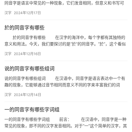
同音字是语言中常见的一种现象，它们发音相同，但意义和书写可
词
能完全不同。今天，我们就来探讨一下“凡”的同音字有哪些，以及
汉字
2024年12月17日
它…
拼
於的同音字有哪些
音
於的同音字有哪些 在汉字的海洋中，每个字都有其独特的
意义和用法。今天，我们要探讨的是“於”的同音字。“於”，这个看似
不常见的字，实际上有许多同音字，它们在发音上与“於”相同…
汉字
2024年12月16日
说的同音字有哪些组词
说的同音字有哪些组词 在汉语中，同音字是语言表达中一个有
趣的现象，它能够通过音节相同而意义不同的字来丰富我们的词
汇。今天，我们就来探讨一下“说的”这个词语的同音字，并看看它们
汉字
2024年12月14日
可…
一的同音字有哪些字词组
一的同音字有哪些字词组 前言： 在汉语中，同音字是一种
常见的现象，即不同的汉字发音相同。对于“一”这个简单的汉字，其