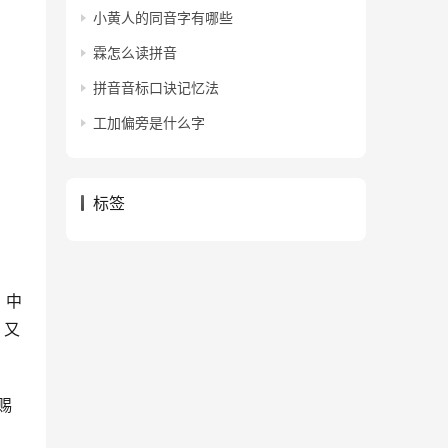
小黄人的同音字有哪些
霖怎么读拼音
拼音音标口诀记忆法
工加偏旁是什么字
标签
》中
。又
赐