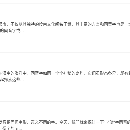
，不仅以其独特的岭南文化闻名于世，其丰富的方言和同音字也是一
中的同音字或…
字的海洋中，同音字如同一个个神秘的岛屿，它们虽形态各异，却有
一起探索这些…
相同但字形、意义不同的字。今天，我们就来探讨一下与“儒”字同音
、儒字的同…