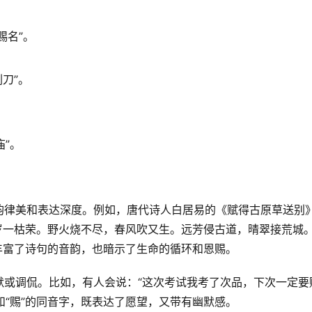
赐名”。
剌刀”。
庙”。
韵律美和表达深度。例如，唐代诗人白居易的《赋得古原草送别
，一岁一枯荣。野火烧不尽，春风吹又生。远芳侵古道，晴翠接荒城
仅丰富了诗句的音韵，也暗示了生命的循环和恩赐。
默或调侃。比如，有人会说：“这次考试我考了次品，下次一定要
和“赐”的同音字，既表达了愿望，又带有幽默感。