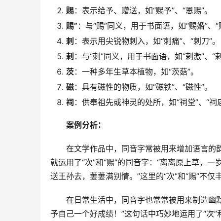
赐
：表示给予、赠送，如“赐予”、“恩赐”。
赐”
：与“赐”同义，用于书面语，如“赐婚”、“
刺
：表示用尖锐物刺入，如“刺痛”、“刺刀”。
剌
：与“刺”同义，用于书面语，如“剌激”、“
茨
：一种多年生草本植物，如“茨菇”。
磁
：具有磁性的物质，如“磁铁”、“磁性”。
祠
：供奉祖先或神灵的处所，如“祠堂”、“祠
案例分析：
　　在文学作品中，同音字常被用来增加语言的
就运用了“次”和“赐”的同音字：“离离原上草
送王孙去，萋萋满别情。”这里的“次”和“赐”不
　　在日常生活中，同音字也常常被用来制造幽
予自己一个好成绩！”这句话中巧妙地运用了“次”