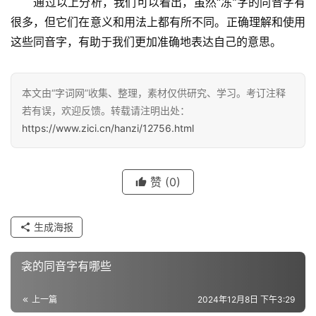
　　通过以上分析，我们可以看出，虽然“冻”字的同音字有
很多，但它们在意义和用法上都有所不同。正确理解和使用
这些同音字，有助于我们更加准确地表达自己的意思。
汉
字
本文由“字词网”收集、整理，素材仅供研究、学习。考订注释
若有误，欢迎反馈。转载请注明出处：
https://www.zici.cn/hanzi/12756.html
组
词
赞
(0)
反
义
生成海报
词
衾的同音字有哪些
近
上一篇
2024年12月8日 下午3:29
义