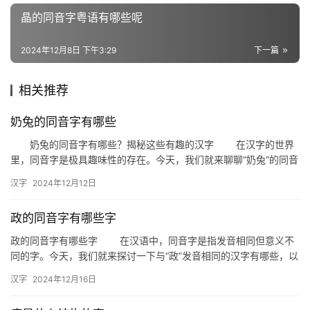
词
晶的同音字粤语有哪些呢
2024年12月8日 下午3:29
下一篇
组
词
相关推荐
奶兔的同音字有哪些
拼
奶兔的同音字有哪些？揭秘这些有趣的汉字 在汉字的世界
音
里，同音字是极具趣味性的存在。今天，我们就来聊聊“奶兔”的同音
字，看看这些听起来相似的汉字都有哪些有趣的故事。 首先…
汉字
2024年12月12日
政的同音字有哪些字
政的同音字有哪些字 在汉语中，同音字是指发音相同但意义不
同的字。今天，我们就来探讨一下与“政”发音相同的汉字有哪些，以
及它们在日常生活和文献中的使用情况。 政的同音字包括：…
汉字
2024年12月16日