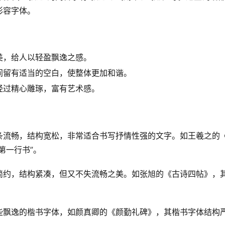
形容字体。
美，给人以轻盈飘逸之感。
间留有适当的空白，使整体更加和谐。
经过精心雕琢，富有艺术感。
条流畅，结构宽松，非常适合书写抒情性强的文字。如王羲之的
第一行书”。
简约，结构紧凑，但又不失流畅之美。如张旭的《古诗四帖》，
些飘逸的楷书字体，如颜真卿的《颜勤礼碑》，其楷书字体结构