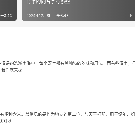
竹字的同音字有哪些
午3:43
2024年12月8日 下午3:43
下
汉语的浩瀚字海中，每个汉字都有其独特的韵味和用法。而有些汉字，
，我们就来探…
有多种含义。最常见的是作为地支的第二位，与天干相配，用于纪年、纪
还可以…