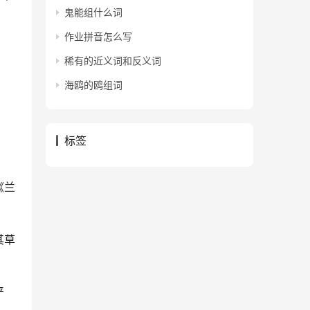
鬼能组什么词
作业拼音怎么写
稀有的近义词和反义词
海鸥的鸥组词
标签
《兰
其草
严