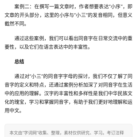
　　案例二：在撰写一篇文章时，作者想要表达“小序”，即
文章的开头部分，这里的小序与“小三”的发音相同，但意义
截然不同。
　　通过这些案例，我们可以看出同音字在日常交流中的重
要性，以及它们在语言表达中的丰富性。
总结
汉
　　通过对“小三”的同音字字母的探讨，我们不仅了解了同
字
音字的定义和特点，还通过案例分析加深了对同音字在生活
中的应用的理解。汉字的丰富性和多样性是我们中华民族文
化的瑰宝，学习和掌握同音字，有助于我们更好地理解和运
组
用中文。
词
本文由“字词网”收集、整理，素材仅供研究、学习。考订注释
反