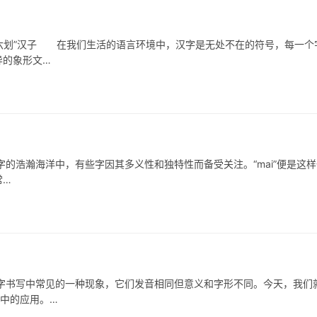
六划”汉子 在我们生活的语言环境中，汉字是无处不在的符号，每一个
异的象形文…
的浩瀚海洋中，有些字因其多义性和独特性而备受关注。“mai”便是这样
常…
写中常见的一种现象，它们发音相同但意义和字形不同。今天，我们
活中的应用。…