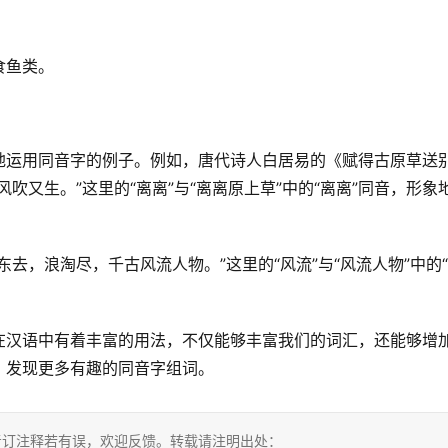
食鱼类。
地运用同音字的例子。例如，唐代诗人白居易的《赋得古原草送
吹又生。”这里的“离离”与“离离原上草”中的“离离”同音，形象
去，浪淘尽，千古风流人物。”这里的“风流”与“风流人物”中的
在汉语中有着丰富的用法，不仅能够丰富我们的词汇，还能够增
，发现更多有趣的同音字组词。
考订注释若有误，欢迎反馈。转载请注明出处：