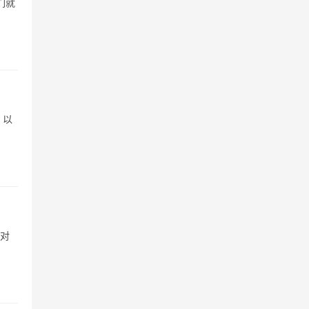
们就
，以
对