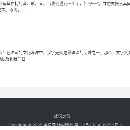
其独特的音、形、义。当我们遇到一个字，如“子一”，并想要探索其
汉字。今天，…
在浩瀚的文化海洋中，汉字无疑是最璀璨的明珠之一。那么，文字究
更触及到我们日…
建议反馈
Copyright © 2025 字词网 版权所有
粤ICP备2023009753号-2