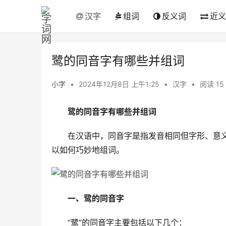
汉字
组词
反义词
近义
鹭的同音字有哪些并组词
小字
•
2024年12月8日 上午1:25
•
汉字
•
阅读 15
鹭的同音字有哪些并组词
　　在汉语中，同音字是指发音相同但字形、意义
以如何巧妙地组词。
一、鹭的同音字
　　“鹭”的同音字主要包括以下几个：