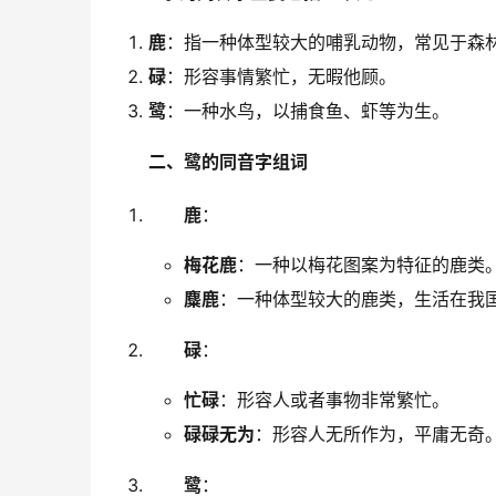
鹿
：指一种体型较大的哺乳动物，常见于森
碌
：形容事情繁忙，无暇他顾。
鹭
：一种水鸟，以捕食鱼、虾等为生。
二、鹭的同音字组词
鹿
：
梅花鹿
：一种以梅花图案为特征的鹿类
麋鹿
：一种体型较大的鹿类，生活在我
碌
：
忙碌
：形容人或者事物非常繁忙。
碌碌无为
：形容人无所作为，平庸无奇
鹭
：