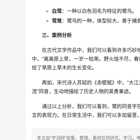
白鹭
：一种以白色羽毛为特征的鹭鸟。
鹭鸶
：鹭鸟的一种，体型较大，善于捕
三、案例分析
　　在古代文学作品中，我们可以看到许多巧妙
中，“离离原上草，一岁一枯荣。野火烧不尽，春风
绘了草原上草木的生长变化。
　　再如，宋代诗人苏轼的《赤壁赋》中，“大江东
流”同音，生动地描绘了历史人物的英勇事迹。
　　通过以上分析，我们可以看到，鹭的同音字
言的表现力。在日常生活中，我们可以多加留意
本文由“字词网”收集、整理，素材仅供研究、学习。