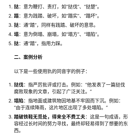
挞
：意为鞭打、责打，如“挞伐”、“挞楚”。
蹋
：意为践踏、破坏，如“蹋实”、“蹋坏”。
挞
：通“踏”，同样有践踏、破坏的意思。
塌
：意为倒塌、崩塌，如“塌方”、“塌陷”。
挞
：通“踏”，指用力踩。
二、案例分析
　　以下是一些使用犰的同音字的例子：
挞伐
：指严厉批评或打击。例如：“他发表了一篇挞伐
腐败现象的文章，引起了广泛关注。”
塌陷
：指地面或建筑物因地基不牢固而下沉。例如：
“由于连续降雨，这片地区出现了多处塌陷。”
踏破铁鞋无觅处，得来全不费工夫
：这是一句成语，形
容经过长时间的努力寻找，最终却轻易得到了想要的东
西。