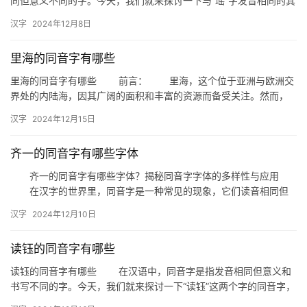
同但意义不同的字。今天，我们就来探讨一下与“瑶”字发音相同的其
他汉字，帮助大家丰富词汇，提高语言表达能力。 一、同音…
汉字
2024年12月8日
里海的同音字有哪些
里海的同音字有哪些 前言： 里海，这个位于亚洲与欧洲交
界处的内陆海，因其广阔的面积和丰富的资源而备受关注。然而，
你是否知道，"里海"这个名称在汉语中有着…
汉字
2024年12月15日
齐一的同音字有哪些字体
齐一的同音字有哪些字体？揭秘同音字字体的多样性与应用
在汉字的世界里，同音字是一种常见的现象，它们读音相同但
字形和意义各异。今天，我们就来探讨一下“齐一”的同音字及其不同
汉字
2024年12月10日
字…
读钰的同音字有哪些
读钰的同音字有哪些 在汉语中，同音字是指发音相同但意义和
书写不同的字。今天，我们就来探讨一下“读钰”这两个字的同音字，
看看它们在汉字世界中都有哪些“孪生兄弟”。 一、读的同…