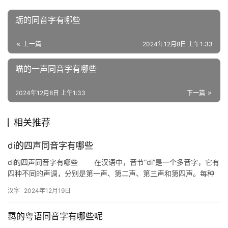
组
蛎的同音字有哪些
词
上一篇
2024年12月8日 上午1:33
反
喵的一声同音字有哪些
义
词
2024年12月8日 上午1:33
下一篇
相关推荐
近
义
di的四声同音字有哪些
词
di的四声同音字有哪些 在汉语中，音节“di”是一个多音字，它有
四种不同的声调，分别是第一声、第二声、第三声和第四声。每种
声调都可以对应不同的汉字，这些汉字在发音上与“di”相…
汉字
2024年12月19日
组
词
羁的粤语同音字有哪些呢