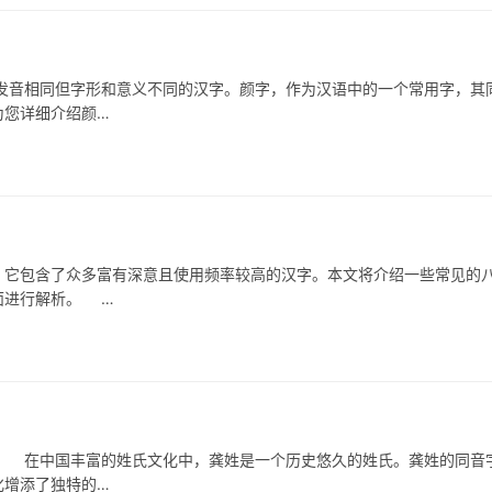
音相同但字形和意义不同的汉字。颜字，作为汉语中的一个常用字，其
为您详细介绍颜…
它包含了众多富有深意且使用频率较高的汉字。本文将介绍一些常见的
面进行解析。 …
在中国丰富的姓氏文化中，龚姓是一个历史悠久的姓氏。龚姓的同音
化增添了独特的…