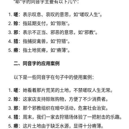
　　“耶”字的同音字主要有以下几个：
嗟
：表示叹息、哀叹的意思，如“嗟叹人生”。
赊
：指延期支付，如“赊账”。
邪
：表示不正当、邪恶的意思，如“邪教”。
猎
：指捕捉禽兽，如“狩猎”。
瘠
：指土地贫瘠，如“瘠薄”。
二、同音字的应用案例
　　以下是一些同音字在句子中的使用案例：
嗟
：她看着那片荒芜的土地，不禁嗟叹人生无常。
赊
：这家店支持赊账购物，方便了不少消费者。
邪
：那个邪教组织在暗中活动，危害社会治安。
猎
：周末，我们一家去狩猎场体验了一把射击的乐趣。
瘠
：这片土地由于缺乏水源，显得十分瘠薄。