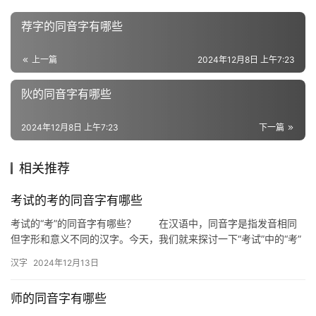
组
荐字的同音字有哪些
词
上一篇
2024年12月8日 上午7:23
反
阦的同音字有哪些
义
词
2024年12月8日 上午7:23
下一篇
相关推荐
近
义
考试的考的同音字有哪些
词
考试的“考”的同音字有哪些？ 在汉语中，同音字是指发音相同
但字形和意义不同的汉字。今天，我们就来探讨一下“考试”中的“考”
字，它的同音字有哪些，以及这些同音字在日常生活中的应用…
汉字
2024年12月13日
组
词
师的同音字有哪些