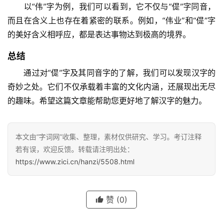
　　以“伟”字为例，我们可以看到，它不仅与“偍”字同音，
而且在含义上也存在着紧密的联系。例如，“伟业”和“偍”字
的美好含义相呼应，都是表达事物达到极高的境界。
总结
　　通过对“偍”字及其同音字的了解，我们可以发现汉字的
汉
奇妙之处。它们不仅承载着丰富的文化内涵，还展现出无尽
字
的趣味。希望这篇文章能帮助您更好地了解汉字的魅力。
组
本文由“字词网”收集、整理，素材仅供研究、学习。考订注释
词
若有误，欢迎反馈。转载请注明出处：
https://www.zici.cn/hanzi/5508.html
反
义
赞
(0)
词