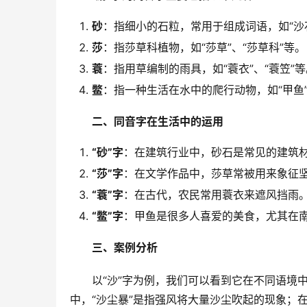
砂
：指细小的石粒，常用于组成词语，如“沙石
莎
：指莎草科植物，如“莎草”、“莎草科”等。
蓑
：指用草编制的雨具，如“蓑衣”、“蓑笠”等
鳖
：指一种生活在水中的爬行动物，如“甲鱼”
二、同音字在生活中的运用
“砂”字
：在建筑行业中，砂石是常见的建筑材料
“莎”字
：在文学作品中，莎草常被用来象征坚韧
“蓑”字
：在古代，农民常用蓑衣来遮风挡雨
“鳖”字
：甲鱼是很多人喜爱的美食，尤其在
三、案例分析
　　以“沙”字为例，我们可以看到它在不同语境
中，“沙尘暴”是指强风将大量沙尘吹起的现象；