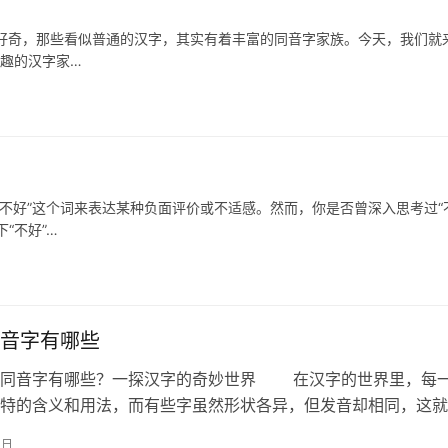
，那些看似普通的汉字，其实有着丰富的同音字家族。今天，我们就
有趣的汉字家…
”这个词来表达某种负面评价或不适感。然而，你是否曾深入思考过“
“不好”…
音字有哪些
音字有哪些？一探汉字的奇妙世界 在汉字的世界里，每
特的含义和用法，而有些字虽然形状各异，但发音却相同，这就
“同音字”。那么，释字的同音字有…
0日