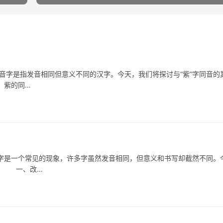
是指发音相同但意义不同的汉字。今天，我们将探讨与“紫”字同音的
、紫的同…
一个常见的现象，许多字虽然发音相同，但意义和书写却截然不同。
些。 一、改…