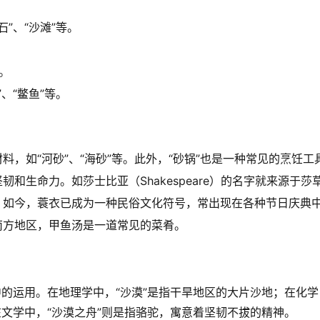
”、“沙滩”等。
。
、“鳖鱼”等。
，如“河砂”、“海砂”等。此外，“砂锅”也是一种常见的烹饪工
和生命力。如莎士比亚（Shakespeare）的名字就来源于莎
。如今，蓑衣已成为一种民俗文化符号，常出现在各种节日庆典
南方地区，甲鱼汤是一道常见的菜肴。
中的运用。在地理学中，“沙漠”是指干旱地区的大片沙地；在化学
在文学中，“沙漠之舟”则是指骆驼，寓意着坚韧不拔的精神。