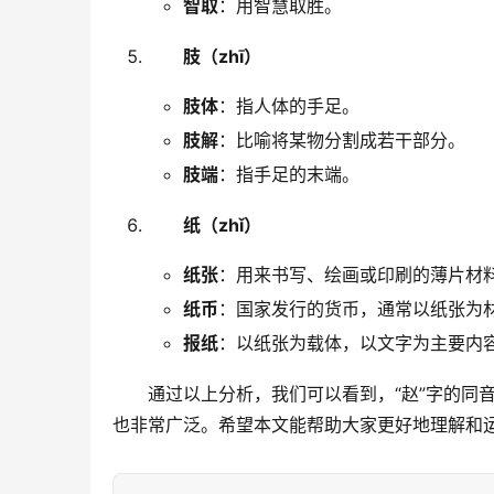
智取
：用智慧取胜。
肢（zhī）
肢体
：指人体的手足。
肢解
：比喻将某物分割成若干部分。
肢端
：指手足的末端。
纸（zhǐ）
纸张
：用来书写、绘画或印刷的薄片材
纸币
：国家发行的货币，通常以纸张为
报纸
：以纸张为载体，以文字为主要内
　　通过以上分析，我们可以看到，“赵”字的同
也非常广泛。希望本文能帮助大家更好地理解和