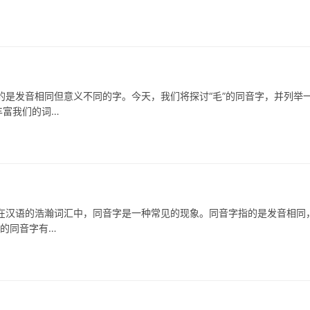
发音相同但意义不同的字。今天，我们将探讨“毛”的同音字，并列举
丰富我们的词…
语的浩瀚词汇中，同音字是一种常见的现象。同音字指的是发音相同
字的同音字有…