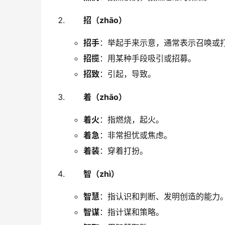
招（zhāo）
招手
：举起手来示意，通常表示召唤或
招揽
：用某种手段吸引或招募。
招致
：引起，导致。
着（zhāo）
着火
：指燃烧，起火。
着急
：非常担忧或焦虑。
着装
：穿着打扮。
智（zhì）
智慧
：指认识和判断、发明创造的能力
智谋
：指计谋和策略。