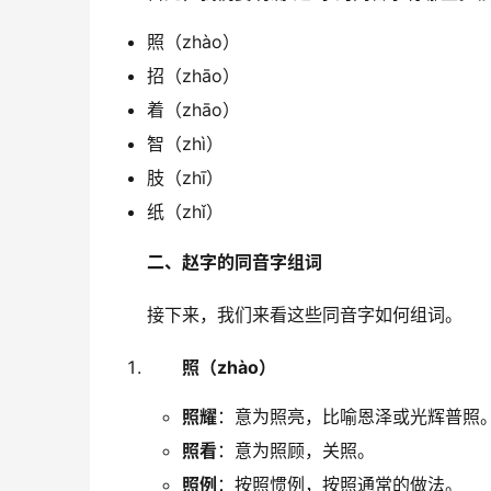
照（zhào）
招（zhāo）
着（zhāo）
智（zhì）
肢（zhī）
纸（zhǐ）
二、赵字的同音字组词
　　接下来，我们来看这些同音字如何组词。
照（zhào）
照耀
：意为照亮，比喻恩泽或光辉普照
照看
：意为照顾，关照。
照例
：按照惯例，按照通常的做法。