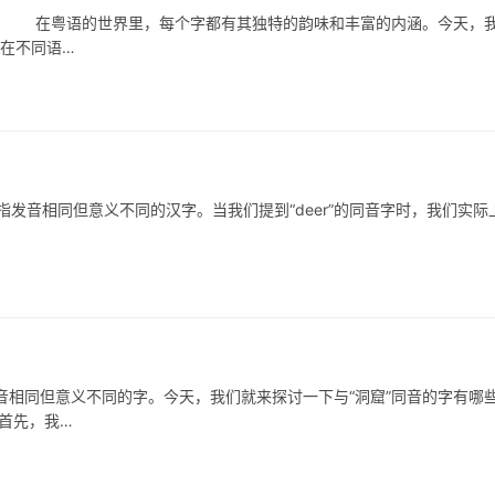
曲 在粤语的世界里，每个字都有其独特的韵味和丰富的内涵。今天，
字在不同语…
发音相同但意义不同的汉字。当我们提到“deer”的同音字时，我们实际
同但意义不同的字。今天，我们就来探讨一下与“洞窟”同音的字有哪
首先，我…