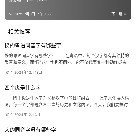
词
2024年12月8日 上午8:55
下一篇
组
相关推荐
词
揆的粤语同音字有哪些字
揆的粤语同音字有哪些字？ 在粤语中，每个汉字都有其独特的
拼
发音和意义，而“揆”这个字也不例外。它不仅代表着一种动作或态
音
度，还有许多与之发音相同的字，这些同音字在粤语中也有着各自
汉字
2024年12月18日
独…
四个炎是什么字
四个炎是什么字？揭秘汉字中的独特组合 汉字文化博大精
深，每一个字都蕴含着丰富的历史和文化内涵。今天，我们要探讨
的是一个看似简单却充满奥秘的汉字——“炎”。那么，四个炎是什
汉字
2024年12月31日
么…
大的同音字母有哪些字