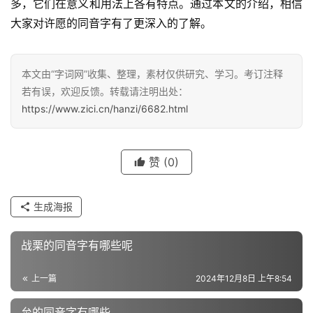
多，它们在意义和用法上各有特点。通过本文的介绍，相信
大家对许愿的同音字有了更深入的了解。
汉
字
本文由“字词网”收集、整理，素材仅供研究、学习。考订注释
若有误，欢迎反馈。转载请注明出处：
https://www.zici.cn/hanzi/6682.html
组
词
赞
(0)
反
生成海报
义
词
战栗的同音字有哪些呢
上一篇
2024年12月8日 上午8:54
近
义
厼的同音字有哪些