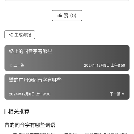
字
赞
(0)
组
词
生成海报
终止的同音字有哪些
反
义
上一篇
2024年12月8日 上午8:59
词
鬻的广州话同音字有哪些
2024年12月8日 上午9:00
下一篇
近
义
词
相关推荐
昔的同音字有哪些词语
组