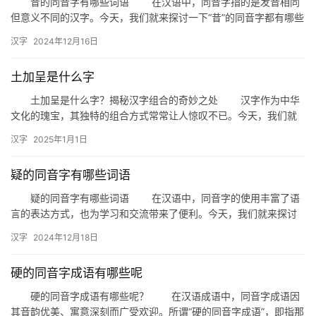
昔的同音字有哪些词语 在汉语中，同音字指的是发音相同
词
但意义不同的汉字。今天，我们就来探讨一下“昔”的同音字都有哪些
词语，以及它们在生活中的应用。 一、昔的同音字 “…
汉字
2024年12月16日
拼
土加呈是什么字
音
土加呈是什么字？揭秘汉字组合的奇妙之处 汉字作为中华
文化的瑰宝，其独特的组合方式常常让人惊叹不已。今天，我们就
来探讨一个有趣的问题：“土加呈是什么字？”这个问题不仅引发了
汉字
2025年1月1日
众…
疑的同音字有哪些词语
疑的同音字有哪些词语 在汉语中，同音字的使用丰富了语
言的表达方式，也为学习和交流带来了便利。今天，我们就来探讨
一下“疑”的同音字有哪些词语，以及它们在日常生活中的应用。 …
汉字
2024年12月18日
硬的同音字成语有哪些呢
硬的同音字成语有哪些呢？ 在汉语成语中，同音字成语因
其音韵优美、寓意深刻而广受欢迎。所谓“硬的同音字成语”，即指那