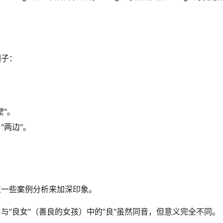
例子：
堂"。
"两边"。
过一些案例分析来加深印象。
与"良女"（善良的女孩）中的"良"虽然同音，但意义完全不同。