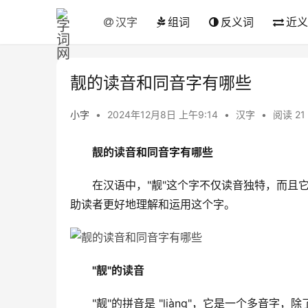
汉字
组词
反义词
近义
靓的读音和同音字有哪些
小字
•
2024年12月8日 上午9:14
•
汉字
•
阅读 21
靓的读音和同音字有哪些
　　在汉语中，"靓"这个字不仅读音独特，而且
助读者更好地理解和运用这个字。
"靓"的读音
　　"靓"的拼音是 "liàng"，它是一个多音字，除了 "