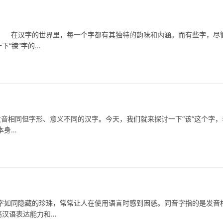
在汉字的世界里，每一个字都有其独特的韵味和内涵。而有些字，尽
下“捒”字的…
音相同但字形、意义不同的汉字。今天，我们就来探讨一下“该”这个字，
本身…
如同隐藏的珍珠，常常让人在使用语言时感到困惑。同音字指的是发音
高汉语表达能力和…