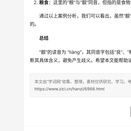
粮食
：这里的"粮"与"靓"同音，但指的是食
　　通过以上案例分析，我们可以看出，虽然"靓
的。
总结
　　"靓"的读音为 "liàng"，其同音字包括"良
断其具体含义，避免产生歧义。希望本文能帮助
本文由“字词网”收集、整理，素材仅供研究、学习。
https://www.zici.cn/hanzi/6966.html