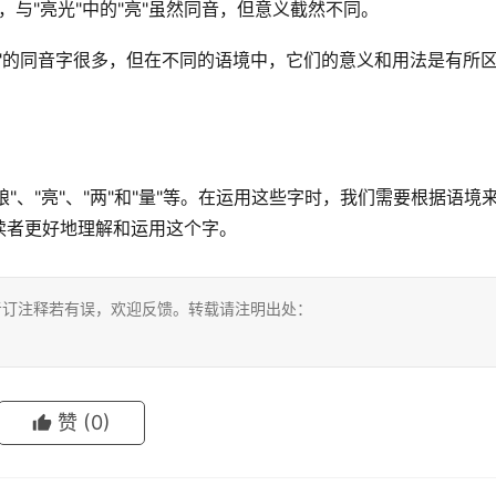
物，与"亮光"中的"亮"虽然同音，但意义截然不同。
"的同音字很多，但在不同的语境中，它们的意义和用法是有所
"、"粮"、"亮"、"两"和"量"等。在运用这些字时，我们需要根据语境
读者更好地理解和运用这个字。
考订注释若有误，欢迎反馈。转载请注明出处：
赞
(0)