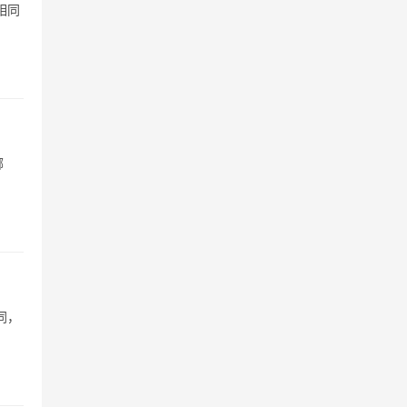
相同
哪
同，