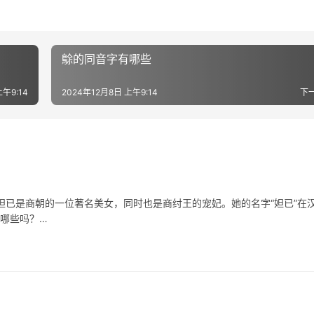
鵌的同音字有哪些
上午9:14
2024年12月8日 上午9:14
下
是商朝的一位著名美女，同时也是商纣王的宠妃。她的名字“妲已”在
有哪些吗？…