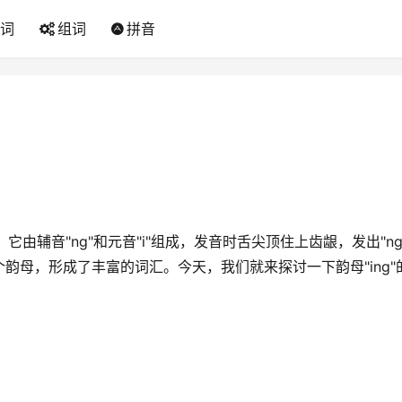
词
组词
拼音
它由辅音"ng"和元音"i"组成，发音时舌尖顶住上齿龈，发出"ng
个韵母，形成了丰富的词汇。今天，我们就来探讨一下韵母"ing"