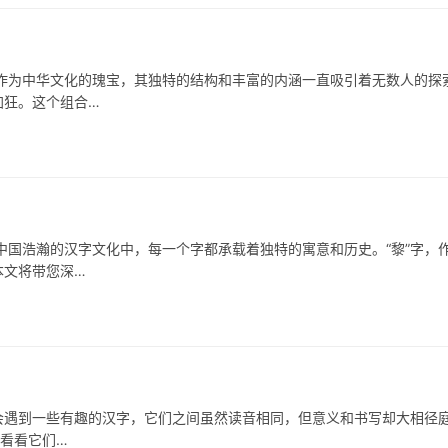
作为中华文化的瑰宝，其独特的结构和丰富的内涵一直吸引着无数人的探
加狂。这个组合…
浩瀚的汉字文化中，每一个字都承载着独特的寓意和历史。“黎”字，
本文将带您深…
遇到一些有趣的汉字，它们之间虽然读音相同，但意义和书写却大相径
，看看它们…