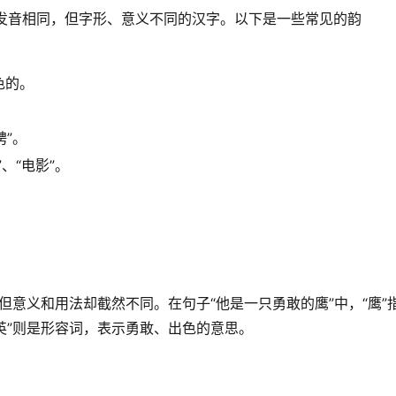
是指发音相同，但字形、意义不同的汉字。以下是一些常见的韵
色的。
聘”。
、“电影”。
，但意义和用法却截然不同。在句子“他是一只勇敢的鹰”中，“鹰”
“英”则是形容词，表示勇敢、出色的意思。