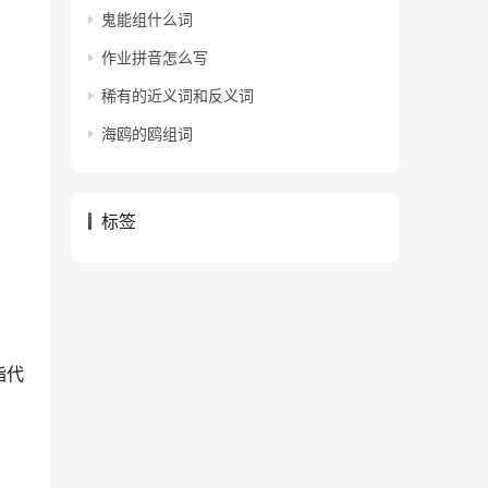
鬼能组什么词
作业拼音怎么写
稀有的近义词和反义词
海鸥的鸥组词
标签
指代