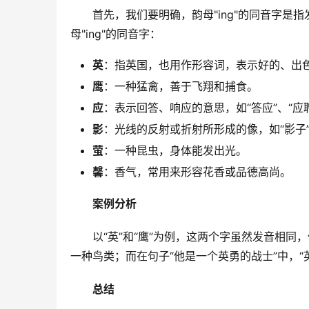
　　首先，我们要明确，韵母"ing"的同音字
母"ing"的同音字：
英
：指英国，也用作形容词，表示好的、出
鹰
：一种猛禽，善于飞翔和捕食。
应
：表示回答、响应的意思，如“答应”、“应
影
：光线的反射或折射所形成的像，如“影子”
萤
：一种昆虫，身体能发出光。
馨
：香气，常用来形容花香或品德高尚。
案例分析
　　以“英”和“鹰”为例，这两个字虽然发音相同
一种鸟类；而在句子“他是一个英勇的战士”中，
总结