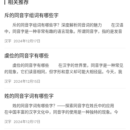
相关推荐
组
斥的同音字组词有哪些字
词
斥的同音字组词有哪些字？深度解析同音词的魅力 在汉语
中，同音字是一种非常有趣的语言现象。所谓同音字，指的是发音
相同但意义不同的字。今天，我们就来探讨一下“斥”的同音字组词
拼
汉字
2024年12月17日
有…
音
虞俭的同音字有哪些
虞俭的同音字有哪些 在汉字的世界里，同音字是一种常见
的现象，它们读音相同，但字形和意义却可能大相径庭。今天，我
们就来探讨一下“虞俭”的同音字有哪些，以及它们在生活中的具体
汉字
2024年12月15日
应…
姓的同音字词有哪些字
姓的同音字词有哪些字？——探索同音字在姓氏中的应用
在中国丰富的汉字文化中，同音字的使用是一种独特的现象。今
天，我们就来探讨一下，与姓氏“姓”发音相同的字词有哪些。
汉字
2024年12月17日
首…