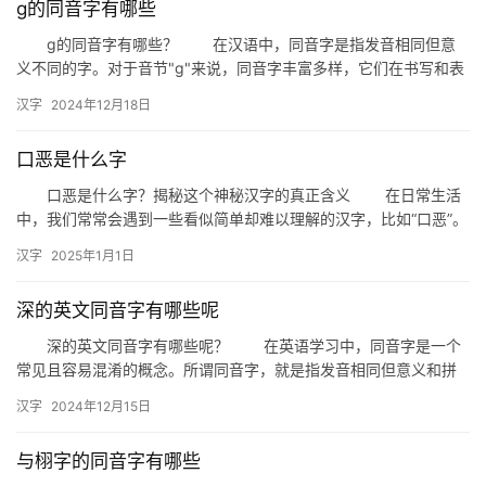
g的同音字有哪些
g的同音字有哪些？ 在汉语中，同音字是指发音相同但意
义不同的字。对于音节"g"来说，同音字丰富多样，它们在书写和表
达上各有用途。本文将为您详细介绍g的同…
汉字
2024年12月18日
口恶是什么字
口恶是什么字？揭秘这个神秘汉字的真正含义 在日常生活
中，我们常常会遇到一些看似简单却难以理解的汉字，比如“口恶”。
这个字组合起来并不常见，但它背后却蕴含着丰富的文化内涵和独…
汉字
2025年1月1日
深的英文同音字有哪些呢
深的英文同音字有哪些呢？ 在英语学习中，同音字是一个
常见且容易混淆的概念。所谓同音字，就是指发音相同但意义和拼
写不同的单词。今天，我们就来探讨一下与“deep”这个单词发音…
汉字
2024年12月15日
与栩字的同音字有哪些