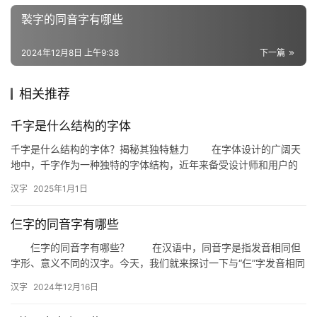
词
褧字的同音字有哪些
2024年12月8日 上午9:38
下一篇
组
词
相关推荐
千字是什么结构的字体
拼
千字是什么结构的字体？揭秘其独特魅力 在字体设计的广阔天
音
地中，千字作为一种独特的字体结构，近年来备受设计师和用户的
青睐。那么，千字是什么结构的字体？它究竟有何魅力能够在众多
汉字
2025年1月1日
字体…
仨字的同音字有哪些
仨字的同音字有哪些？ 在汉语中，同音字是指发音相同但
字形、意义不同的汉字。今天，我们就来探讨一下与“仨”字发音相同
的同音字有哪些，以及它们在日常生活中的运用。 一、仨字…
汉字
2024年12月16日