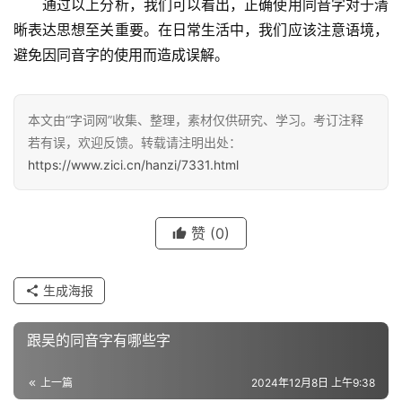
　　通过以上分析，我们可以看出，正确使用同音字对于清
晰表达思想至关重要。在日常生活中，我们应该注意语境，
避免因同音字的使用而造成误解。
汉
字
本文由“字词网”收集、整理，素材仅供研究、学习。考订注释
若有误，欢迎反馈。转载请注明出处：
https://www.zici.cn/hanzi/7331.html
组
词
赞
(0)
反
义
生成海报
词
跟吴的同音字有哪些字
近
上一篇
2024年12月8日 上午9:38
义