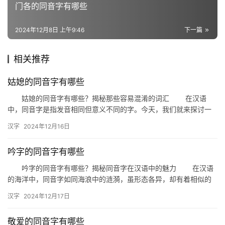
门各的同音字有哪些
词
2024年12月8日 上午9:46
下一篇
组
相关推荐
词
姑媳的同音字有哪些
姑媳的同音字有哪些？揭秘那些容易混淆的词汇 在汉语
拼
中，同音字是指发音相同但意义不同的字。今天，我们就来探讨一
音
下与“姑媳”这两个字发音相同的词汇，看看它们在日常生活中的应用
汉字
2024年12月16日
和…
吟字的同音字有哪些
吟字的同音字有哪些？揭秘同音字在汉语中的魅力 在汉语
的海洋中，同音字如同海浪中的涟漪，虽形态各异，却有着相似的
音韵。今天，我们就来揭秘“吟”字的同音字，一起感受汉字的奇妙
汉字
2024年12月17日
魅…
敬爱的同音字有哪些