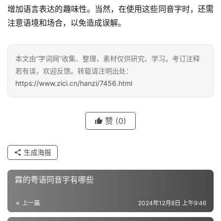
增加语言表达的趣味性。当然，在使用这些同音字时，还需
注意语境和场合，以免造成误解。
汉
字
本文由“字词网”收集、整理，素材仅供研究、学习。考订注释
若有误，欢迎反馈。转载请注明出处：
https://www.zici.cn/hanzi/7456.html
组
词
赞
(0)
反
生成海报
义
词
霖的粤语同音字有哪些
上一篇
2024年12月8日 上午9:46
近
义