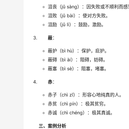
沮丧（jǔ sàng）：因失败或不顺利而
沮败（jǔ bài）：使对方失败。
沮励（jǔ lì）：鼓励，激励。
蔽
：
蔽护（bì hù）：保护，庇护。
蔽碍（bì ài）：阻碍，妨碍。
蔽塞（bì sè）：阻塞，堵塞。
赤
：
赤子（chì zǐ）：形容心地纯真的人。
赤贫（chì pín）：极其贫穷。
赤诚（chì chéng）：极其真诚。
三、案例分析