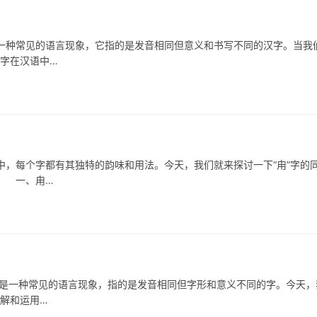
种常见的语言现象，它指的是发音相同但意义和书写不同的汉字。当我
汉字在汉语中…
每个字都有其独特的韵味和用法。今天，我们就来探讨一下“甪”字的
。 一、甪…
一种常见的语言现象，指的是发音相同但字形和意义不同的字。今天，
理解和运用…