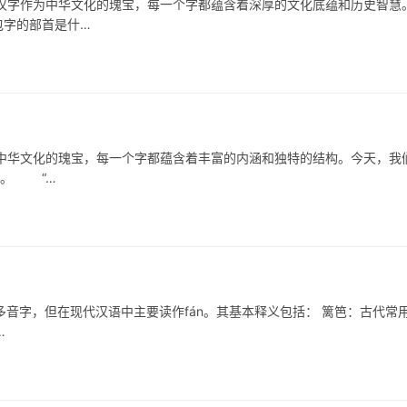
作为中华文化的瑰宝，每一个字都蕴含着深厚的文化底蕴和历史智慧
包字的部首是什…
文化的瑰宝，每一个字都蕴含着丰富的内涵和独特的结构。今天，我
秘。 “…
多音字，但在现代汉语中主要读作fán。其基本释义包括： 篱笆：古代常
…