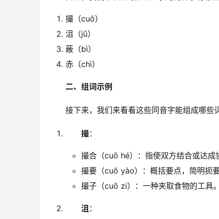
撮（cuō）
沮（jǔ）
蔽（bì）
赤（chì）
二、组词示例
　　接下来，我们来看看这些同音字能组成哪些
撮
：
撮合（cuō hé）：指使双方结合或达成
撮要（cuō yào）：概括要点，简明扼
撮子（cuō zi）：一种夹取食物的工具
沮
：