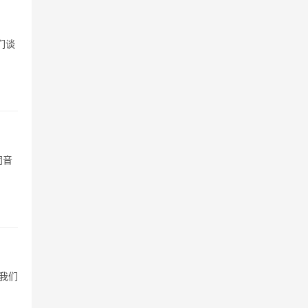
们谈
同音
我们