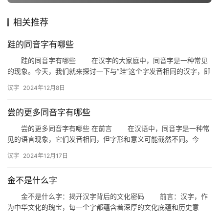
相关推荐
组
词
跬的同音字有哪些
跬的同音字有哪些 在汉字的大家庭中，同音字是一种常见
的现象。今天，我们就来探讨一下与“跬”这个字发音相同的汉字，即
拼
“跬”的同音字有哪些。 一、跬的同音字解析 首先，…
汉字
2024年12月8日
音
尝的更多同音字有哪些
尝的更多同音字有哪些 在前言 在汉语中，同音字是一种常
见的语言现象，它们发音相同，但字形和意义可能截然不同。今
天，我们就来探讨一下“尝”这个字的同音字，看看它们在日常生活
汉字
2024年12月17日
中…
金不是什么字
金不是什么字：揭开汉字背后的文化密码 前言：汉字，作
为中华文化的瑰宝，每一个字都蕴含着深厚的文化底蕴和历史意
义。然而，当我们深入探讨某些汉字时，会发现它们并非表面看起