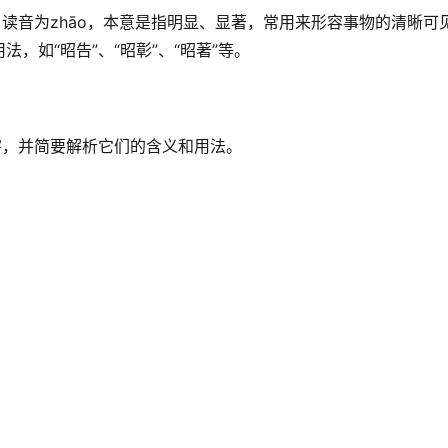
，读音为zhāo，本意是指明显、显著，常用来形容事物的清晰可
，如“昭告”、“昭彰”、“昭著”等。
字，并简要解析它们的含义和用法。