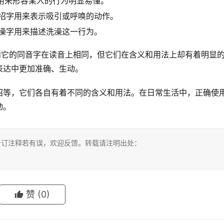
字用来形容某人的行为明显易懂。
，招字用来表示吸引或呼唤的动作。
，澡字用来描述洗澡这一行为。
和它的同音字在读音上相同，但它们在含义和用法上却有着明显
表达中更加准确、生动。
昭等，它们各自有着不同的含义和用法。在日常生活中，正确使
动。
考订注释若有误，欢迎反馈。转载请注明出处：
赞
(0)