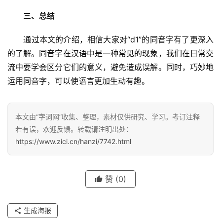
三、总结
　　通过本文的介绍，相信大家对“d1”的同音字有了更深入
的了解。同音字在汉语中是一种常见的现象，我们在日常交
流中要学会区分它们的意义，避免造成误解。同时，巧妙地
汉
运用同音字，可以使语言更加生动有趣。
字
本文由“字词网”收集、整理，素材仅供研究、学习。考订注释
组
若有误，欢迎反馈。转载请注明出处：
词
https://www.zici.cn/hanzi/7742.html
反
赞
(0)
义
词
生成海报