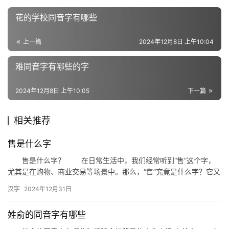
近
花的学校同音字有哪些
义
词
上一篇
2024年12月8日 上午10:04
难同音字有哪些的字
组
词
2024年12月8日 上午10:05
下一篇
相关推荐
拼
音
售是什么字
售是什么字？ 在日常生活中，我们经常听到“售”这个字，
尤其是在购物、商业交易等场景中。那么，“售”究竟是什么字？它又
有着怎样的含义和用法呢？今天，我们就来深入探讨一下这个看…
汉字
2024年12月31日
姓俞的同音字有哪些