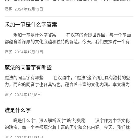
探讨一下与“从”发音相同的汉字，看看这些同音字在日常生活中是
汉字
2024年12月13日
如…
禾加一笔是什么字答案
禾加一笔是什么字答案 在汉字的奇妙世界里，每一个笔画
都蕴含着深厚的文化底蕴和独特的智慧。今天，我们要探讨一个有
趣的问题：“禾加一笔是什么字？”这个问题不仅考验我们对汉字结
汉字
2024年12月31日
构…
魔法的同音字有哪些
魔法的同音字有哪些 在汉语中，"魔法"这个词汇具有独特的魅
力，而它的同音字也各具特色，蕴含着丰富的文化内涵。本文将为
您一一揭晓这些同音字的奥秘。 一、魔…
汉字
2024年12月8日
瞧是什么字
瞧是什么字：深入解析汉字“瞧”的奥秘 汉字作为中华文化
的瑰宝，每一个字都蕴含着丰富的历史和文化内涵。今天，我们就
来探讨一个看似简单却充满深意的汉字——“瞧”。瞧是什么字？它…
汉字
2024年12月31日