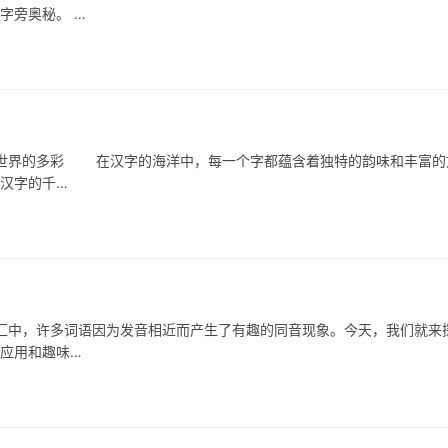
字旁奥秘。 …
世界的多彩 在汉字的海洋中，每一个字都蕴含着独特的韵味和丰富的
受汉字的千…
中，许多词语因为发音相近而产生了有趣的同音现象。今天，我们就来
的应用和趣味…