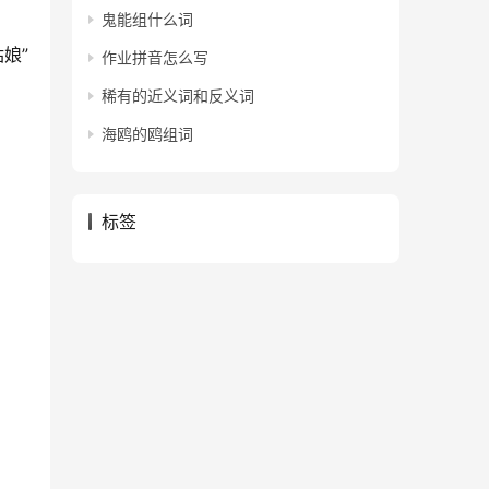
鬼能组什么词
娘”
作业拼音怎么写
稀有的近义词和反义词
海鸥的鸥组词
标签