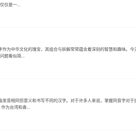
不仅仅是一…
为中华文化的瑰宝，其组合与拆解常常蕴含着深刻的智慧和趣味。今
个问题看似简…
音相同但意义和书写不同的汉字。对于许多人来说，掌握同音字对于
，作为台湾和香…