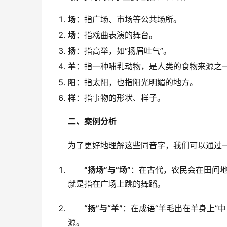
场
：指广场、市场等公共场所。
场
：指戏曲表演的舞台。
扬
：指高举，如“扬眉吐气”。
羊
：指一种哺乳动物，是人类的食物来源之
阳
：指太阳，也指阳光明媚的地方。
样
：指事物的形状、样子。
二、案例分析
　　为了更好地理解这些同音字，我们可以通过
“扬场”与“场”
：在古代，农民会在田间地
就是指在广场上跳的舞蹈。
“扬”与“羊”
：在成语“羊毛出在羊身上”中
源。