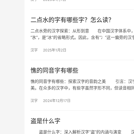
二点水的字有哪些字？怎么读？
二点水旁的汉字探索：从形到意 在中国汉字体系中，“
“氷”，是“冰”的省略形式。因此，含有“冫”这一偏旁的汉
汉字
2025年1月2日
憔的同音字有哪些
憔的同音字有哪些：探索汉字的音韵之美 引言：汉字
美。在众多的汉字中，有些字虽然字形不同，但读音相
汉字
2024年12月17日
盗是什么字
盗是什么字：深入解析汉字“盗”的内涵与演变 汉