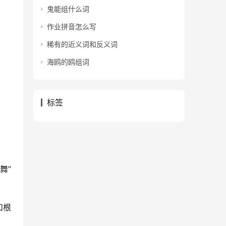
鬼能组什么词
作业拼音怎么写
稀有的近义词和反义词
海鸥的鸥组词
标签
舞”
和根