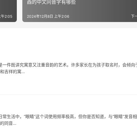
酉的中文同音字有哪些
午2:05
2024年12月8日 上午2:06
下
件既讲究寓意又注重音韵的艺术。许多家长在为孩子取名时，会倾向
涵和吉祥的寓…
活中，“眼睛”这个词使用频率极高，但你是否知道，与“眼睛”发音相
”的同音…