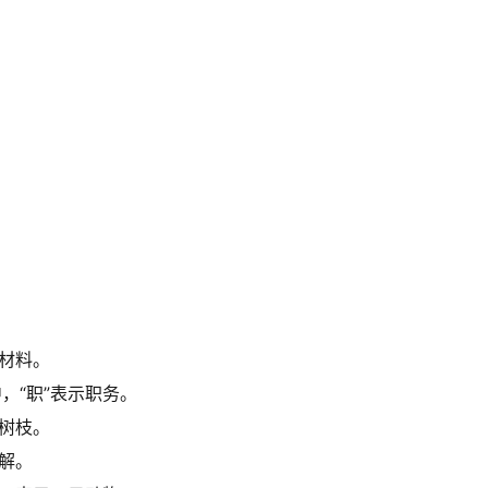
。
写材料。
，“职”表示职务。
示树枝。
了解。