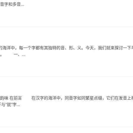
同音字和多音…
洋中，每一个字都有其独特的音、形、义。今天，我们就来探讨一下
应用。 一、…
韵味 在前言 在汉字的海洋中，同音字如同繁星点缀，它们在发音上
与“就”字…